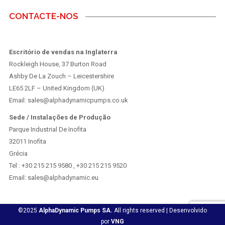
CONTACTE-NOS
Escritório de vendas na Inglaterra
Rockleigh House, 37 Burton Road
Ashby De La Zouch – Leicestershire
LE65 2LF – United Kingdom (UK)
Email: sales@alphadynamicpumps.co.uk
Sede / Instalações de Produção
Parque Industrial De Inofita
32011 Inofita
Grécia
Tel : +30 215 215 9580 , +30 215 215 9520
Email: sales@alphadynamic.eu
©2025
AlphaDynamic Pumps SA.
All rights reserved | Desenvolvido
por
VNG