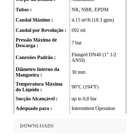
Tubos :
NR, NBR, EPDM
Caudal Máximo :
4.15 m³/h (18.3 gpm)
Caudal por Revolução :
692 ml
Pressão Máxima de
7 bar
Descarga :
Flanged DN40 (1” 1/2
Conexões Padrão :
ANSI)
Diâmetro Interno da
30 mm
Mangueira :
Temperatura Máxima
90°C (194°F)
do Líquido :
Sucção Alcançável :
up to 0,8 bar
Adequado para :
Ιntermittent Οperation
DOWNLOADS