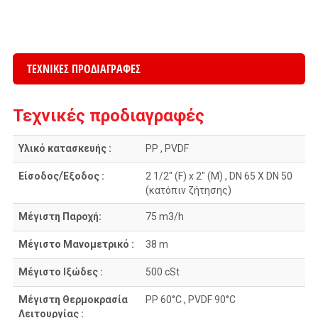
ΤΕΧΝΙΚΕΣ ΠΡΟΔΙΑΓΡΑΦΕΣ
Τεχνικές προδιαγραφές
Υλικό κατασκευής :
PP , PVDF
Είσοδος/Έξοδος :
2 1/2″ (F) x 2″ (M) , DN 65 X DN 50
(κατόπιν ζήτησης)
Μέγιστη Παροχή:
75 m3/h
Μέγιστο Μανομετρικό :
38 m
Μέγιστο Ιξώδες :
500 cSt
Μέγιστη Θερμοκρασία
PP 60°C , PVDF 90°C
Λειτουργίας :