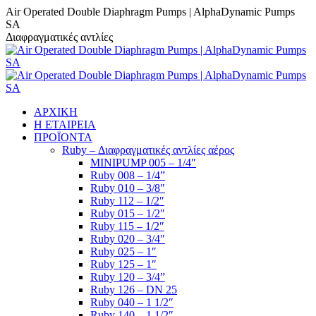
Skip
Facebook
YouTube
Linkedin
Air Operated Double Diaphragm Pumps | AlphaDynamic Pumps
to
SA
content
Διαφραγματικές αντλίες
ΑΡΧΙΚΗ
Η ΕΤΑΙΡΕΙΑ
ΠΡΟΪΟΝΤΑ
Ruby – Διαφραγματικές αντλίες αέρος
MINIPUMP 005 – 1/4″
Ruby 008 – 1/4”
Ruby 010 – 3/8″
Ruby 112 – 1/2″
Ruby 015 – 1/2″
Ruby 115 – 1/2″
Ruby 020 – 3/4″
Ruby 025 – 1″
Ruby 125 – 1″
Ruby 120 – 3/4”
Ruby 126 – DN 25
Ruby 040 – 1 1/2″
Ruby 140 – 1 1/2″