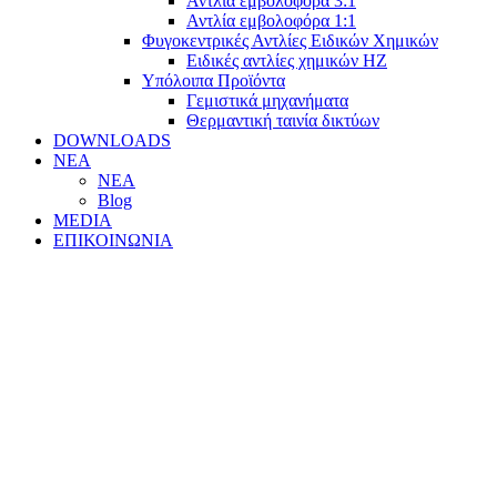
Αντλία εμβολοφόρα 3:1
Αντλία εμβολοφόρα 1:1
Φυγοκεντρικές Αντλίες Ειδικών Χημικών
Ειδικές αντλίες χημικών ΗΖ
Υπόλοιπα Προϊόντα
Γεμιστικά μηχανήματα
Θερμαντική ταινία δικτύων
DOWNLOADS
ΝΕΑ
ΝΕΑ
Blog
MEDIA
ΕΠΙΚΟΙΝΩΝΙΑ