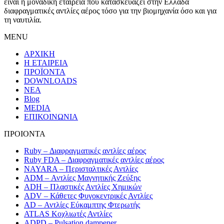
είναι η μοναδική εταιρεία που κατασκευάζει στην Ελλάδα
διαφραγματικές αντλίες αέρος τόσο για την βιομηχανία όσο και για
τη ναυτιλία.
MENU
ΑΡΧΙΚΗ
Η ΕΤΑΙΡΕΙΑ
ΠΡΟΪΟΝΤΑ
DOWNLOADS
ΝΕΑ
Blog
MEDIA
ΕΠΙΚΟΙΝΩΝΙΑ
ΠΡΟΙΟΝΤΑ
Ruby – Διαφραγματικές αντλίες αέρος
Ruby FDA – Διαφραγματικές αντλίες αέρος
NAYARA – Περισταλτικές Αντλίες
ADM – Αντλίες Μαγνητικής Ζεύξης
ADH – Πλαστικές Αντλίες Χημικών
ADV – Κάθετες Φυγοκεντρικές Αντλίες
AD – Αντλίες Εύκαμπτης Φτερωτής
ATLAS Κοχλιωτές Αντλίες
ADPD – Pulsation dampener