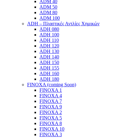
ADM 40
ADM 50
ADM 80
ADM 100
ADH – Πλαστικές Αντλίες Χημικών
ADH 080
ADH 100
ADH 110
ADH 120
ADH 130
ADH 140
ADH 150
ADH 155
ADH 160
ADH 180
FINOXA (coming Soon)
FINOXA 1
FINOXA 4
FINOXA 7
FINOXA 9
FINOXA 2
FINOXA 5
FINOXA 8
FINOXA 10
FINOXA 3