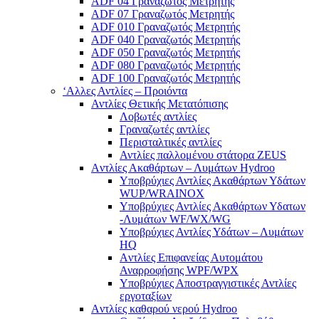
ADF 04 Γραναζωτός Μετρητής
ADF 07 Γραναζωτός Μετρητής
ADF 010 Γραναζωτός Μετρητής
ADF 040 Γραναζωτός Μετρητής
ADF 050 Γραναζωτός Μετρητής
ADF 080 Γραναζωτός Μετρητής
ADF 100 Γραναζωτός Μετρητής
‘Αλλες Αντλίες – Προιόντα
Αντλίες Θετικής Μετατόπισης
Λοβωτές αντλίες
Γραναζωτές αντλίες
Περισταλτικές αντλίες
Αντλίες παλλομένου στάτορα ZEUS
Aντλίες Ακαθάρτων – Λυμάτων Hydroo
Υποβρύχιες Αντλίες Ακαθάρτων Υδάτων
WUP/WRAINOX
Υποβρύχιες Αντλίες Ακαθάρτων Υδατων
-Λυμάτων WF/WX/WG
Yποβρύχιες Αντλίες Υδάτων – Λυμάτων
ΗQ
Aντλίες Επιφανείας Αυτομάτου
Αναρροφήσης WPF/WPX
Υποβρύχιες Αποστραγγιστικές Αντλίες
εργοταξίων
Aντλίες καθαρού νερού Ηydroo