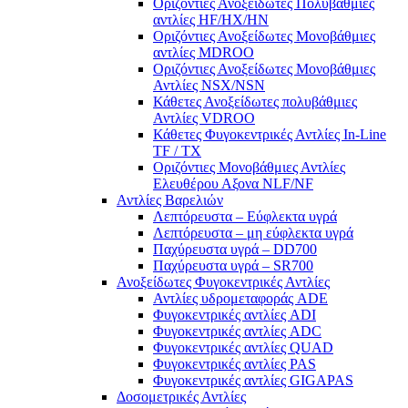
Οριζόντιες Ανοξείδωτες Πολυβάθμιες
αντλίες ΗF/HX/HN
Οριζόντιες Ανοξείδωτες Μονοβάθμιες
αντλίες ΜDROO
Οριζόντιες Ανοξείδωτες Μονοβάθμιες
Αντλίες ΝSX/NSN
Κάθετες Ανοξείδωτες πολυβάθμιες
Αντλίες VDROO
Κάθετες Φυγοκεντρικές Αντλίες In-Line
TF / TX
Oριζόντιες Μονοβάθμιες Αντλίες
Ελευθέρου Αξονα NLF/NF
Αντλίες Βαρελιών
Λεπτόρευστα – Εύφλεκτα υγρά
Λεπτόρευστα – μη εύφλεκτα υγρά
Παχύρευστα υγρά – DD700
Παχύρευστα υγρά – SR700
Ανοξείδωτες Φυγοκεντρικές Αντλίες
Αντλίες υδρομεταφοράς ADE
Φυγοκεντρικές αντλίες ADI
Φυγοκεντρικές αντλίες ADC
Φυγοκεντρικές αντλίες QUAD
Φυγοκεντρικές αντλίες PAS
Φυγοκεντρικές αντλίες GIGAPAS
Δοσομετρικές Αντλίες