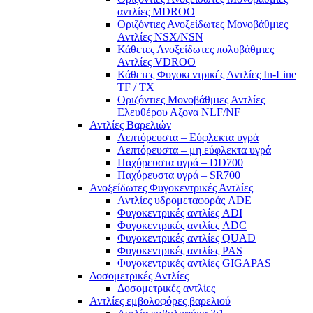
αντλίες ΜDROO
Οριζόντιες Ανοξείδωτες Μονοβάθμιες
Αντλίες ΝSX/NSN
Κάθετες Ανοξείδωτες πολυβάθμιες
Αντλίες VDROO
Κάθετες Φυγοκεντρικές Αντλίες In-Line
TF / TX
Oριζόντιες Μονοβάθμιες Αντλίες
Ελευθέρου Αξονα NLF/NF
Αντλίες Βαρελιών
Λεπτόρευστα – Εύφλεκτα υγρά
Λεπτόρευστα – μη εύφλεκτα υγρά
Παχύρευστα υγρά – DD700
Παχύρευστα υγρά – SR700
Ανοξείδωτες Φυγοκεντρικές Αντλίες
Αντλίες υδρομεταφοράς ADE
Φυγοκεντρικές αντλίες ADI
Φυγοκεντρικές αντλίες ADC
Φυγοκεντρικές αντλίες QUAD
Φυγοκεντρικές αντλίες PAS
Φυγοκεντρικές αντλίες GIGAPAS
Δοσομετρικές Αντλίες
Δοσομετρικές αντλίες
Αντλίες εμβολοφόρες βαρελιού