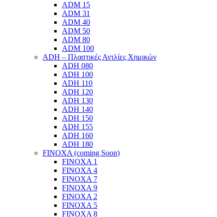
ADM 15
ADM 31
ADM 40
ADM 50
ADM 80
ADM 100
ADH – Πλαστικές Αντλίες Χημικών
ADH 080
ADH 100
ADH 110
ADH 120
ADH 130
ADH 140
ADH 150
ADH 155
ADH 160
ADH 180
FINOXA (coming Soon)
FINOXA 1
FINOXA 4
FINOXA 7
FINOXA 9
FINOXA 2
FINOXA 5
FINOXA 8