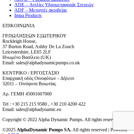
ADE – Αντλίες Υδρομεταφοράς Στερεών
ADF – Μετρητές ακριβείας
Impa Products
ΕΠΙΚOIΝΩΝΙΑ
ΓΡ.ΠΩΛΗΣΕΩΝ ΕΞΩΤΕΡΙΚΟΥ
Rockleigh House,
37 Burton Road, Ashby De La Zouch
Leicestershire, LE65 2LF
Ηνωμένο Βασίλειο (UK)
Email: sales@alphadynamicpumps.co.uk
KENTΡIKO / ΕΡΓΟΣΤΑΣΙΟ
Επαρχιακή οδός Οινοφύτων – Δήλεσι
32011 – Οινόφυτα Βοιωτίας
Αρ. ΓΕΜΗ 45001607000
Tel : +30 215 215 9580 , +30 210 4200 422
Email: sales@alphadynamic.eu
Copyright © 2022 Alpha Dynamic Pumps. All rights reserved. 2026
©2025
AlphaDynamic Pumps SA.
All rights reserved | Powered