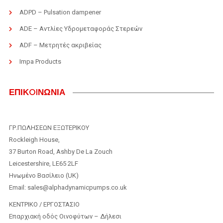
ADPD – Pulsation dampener
ADE – Αντλίες Υδρομεταφοράς Στερεών
ADF – Μετρητές ακριβείας
Impa Products
ΕΠΙΚOIΝΩΝΙΑ
ΓΡ.ΠΩΛΗΣΕΩΝ ΕΞΩΤΕΡΙΚΟΥ
Rockleigh House,
37 Burton Road, Ashby De La Zouch
Leicestershire, LE65 2LF
Ηνωμένο Βασίλειο (UK)
Email: sales@alphadynamicpumps.co.uk
KENTΡIKO / ΕΡΓΟΣΤΑΣΙΟ
Επαρχιακή οδός Οινοφύτων – Δήλεσι