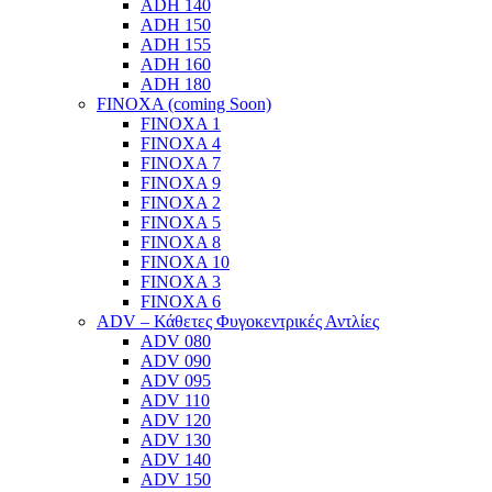
ADH 140
ADH 150
ADH 155
ADH 160
ADH 180
FINOXA (coming Soon)
FINOXA 1
FINOXA 4
FINOXA 7
FINOXA 9
FINOXA 2
FINOXA 5
FINOXA 8
FINOXA 10
FINOXA 3
FINOXA 6
ADV – Κάθετες Φυγοκεντρικές Αντλίες
ADV 080
ADV 090
ADV 095
ADV 110
ADV 120
ADV 130
ADV 140
ADV 150