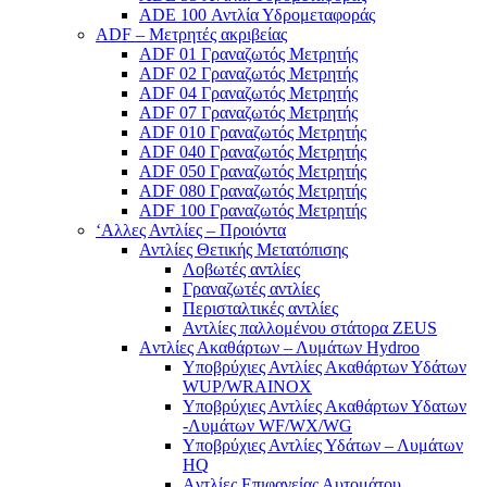
ADE 100 Αντλία Υδρομεταφοράς
ADF – Μετρητές ακριβείας
ADF 01 Γραναζωτός Μετρητής
ADF 02 Γραναζωτός Μετρητής
ADF 04 Γραναζωτός Μετρητής
ADF 07 Γραναζωτός Μετρητής
ADF 010 Γραναζωτός Μετρητής
ADF 040 Γραναζωτός Μετρητής
ADF 050 Γραναζωτός Μετρητής
ADF 080 Γραναζωτός Μετρητής
ADF 100 Γραναζωτός Μετρητής
‘Αλλες Αντλίες – Προιόντα
Αντλίες Θετικής Μετατόπισης
Λοβωτές αντλίες
Γραναζωτές αντλίες
Περισταλτικές αντλίες
Αντλίες παλλομένου στάτορα ZEUS
Aντλίες Ακαθάρτων – Λυμάτων Hydroo
Υποβρύχιες Αντλίες Ακαθάρτων Υδάτων
WUP/WRAINOX
Υποβρύχιες Αντλίες Ακαθάρτων Υδατων
-Λυμάτων WF/WX/WG
Yποβρύχιες Αντλίες Υδάτων – Λυμάτων
ΗQ
Aντλίες Επιφανείας Αυτομάτου