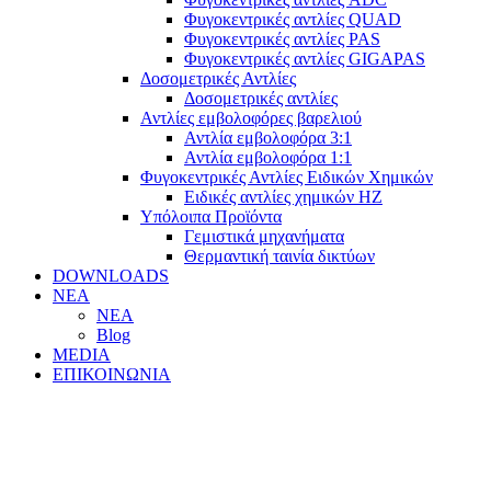
Φυγοκεντρικές αντλίες QUAD
Φυγοκεντρικές αντλίες PAS
Φυγοκεντρικές αντλίες GIGAPAS
Δοσομετρικές Αντλίες
Δοσομετρικές αντλίες
Αντλίες εμβολοφόρες βαρελιού
Αντλία εμβολοφόρα 3:1
Αντλία εμβολοφόρα 1:1
Φυγοκεντρικές Αντλίες Ειδικών Χημικών
Ειδικές αντλίες χημικών ΗΖ
Υπόλοιπα Προϊόντα
Γεμιστικά μηχανήματα
Θερμαντική ταινία δικτύων
DOWNLOADS
ΝΕΑ
ΝΕΑ
Blog
MEDIA
ΕΠΙΚΟΙΝΩΝΙΑ