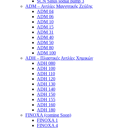
SCN Sinus sodial pump 3
ADM – Αντλίες Μαγνητικής Ζεύξης
ADM 04
ADM 06
ADM 10
ADM 15
ADM 31
ADM 40
ADM 50
ADM 80
ADM 100
ADH – Πλαστικές Αντλίες Χημικών
ADH 080
ADH 100
ADH 110
ADH 120
ADH 130
ADH 140
ADH 150
ADH 155
ADH 160
ADH 180
FINOXA (coming Soon)
FINOXA 1
FINOXA 4