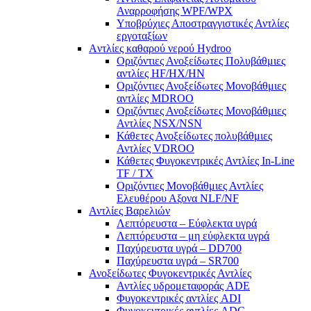
Αναρροφήσης WPF/WPX
Υποβρύχιες Αποστραγγιστικές Αντλίες
εργοταξίων
Aντλίες καθαρού νερού Ηydroo
Οριζόντιες Ανοξείδωτες Πολυβάθμιες
αντλίες ΗF/HX/HN
Οριζόντιες Ανοξείδωτες Μονοβάθμιες
αντλίες ΜDROO
Οριζόντιες Ανοξείδωτες Μονοβάθμιες
Αντλίες ΝSX/NSN
Κάθετες Ανοξείδωτες πολυβάθμιες
Αντλίες VDROO
Κάθετες Φυγοκεντρικές Αντλίες In-Line
TF / TX
Oριζόντιες Μονοβάθμιες Αντλίες
Ελευθέρου Αξονα NLF/NF
Αντλίες Βαρελιών
Λεπτόρευστα – Εύφλεκτα υγρά
Λεπτόρευστα – μη εύφλεκτα υγρά
Παχύρευστα υγρά – DD700
Παχύρευστα υγρά – SR700
Ανοξείδωτες Φυγοκεντρικές Αντλίες
Αντλίες υδρομεταφοράς ADE
Φυγοκεντρικές αντλίες ADI
Φυγοκεντρικές αντλίες ADC