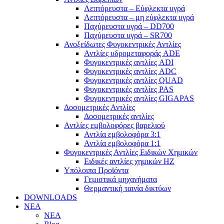
Λεπτόρευστα – Εύφλεκτα υγρά
Λεπτόρευστα – μη εύφλεκτα υγρά
Παχύρευστα υγρά – DD700
Παχύρευστα υγρά – SR700
Ανοξείδωτες Φυγοκεντρικές Αντλίες
Αντλίες υδρομεταφοράς ADE
Φυγοκεντρικές αντλίες ADI
Φυγοκεντρικές αντλίες ADC
Φυγοκεντρικές αντλίες QUAD
Φυγοκεντρικές αντλίες PAS
Φυγοκεντρικές αντλίες GIGAPAS
Δοσομετρικές Αντλίες
Δοσομετρικές αντλίες
Αντλίες εμβολοφόρες βαρελιού
Αντλία εμβολοφόρα 3:1
Αντλία εμβολοφόρα 1:1
Φυγοκεντρικές Αντλίες Ειδικών Χημικών
Ειδικές αντλίες χημικών ΗΖ
Υπόλοιπα Προϊόντα
Γεμιστικά μηχανήματα
Θερμαντική ταινία δικτύων
DOWNLOADS
ΝΕΑ
ΝΕΑ