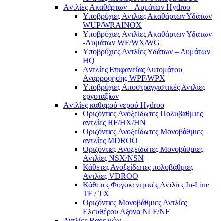
Aντλίες Ακαθάρτων – Λυμάτων Hydroo
Υποβρύχιες Αντλίες Ακαθάρτων Υδάτων
WUP/WRAINOX
Υποβρύχιες Αντλίες Ακαθάρτων Υδατων
-Λυμάτων WF/WX/WG
Yποβρύχιες Αντλίες Υδάτων – Λυμάτων
ΗQ
Aντλίες Επιφανείας Αυτομάτου
Αναρροφήσης WPF/WPX
Υποβρύχιες Αποστραγγιστικές Αντλίες
εργοταξίων
Aντλίες καθαρού νερού Ηydroo
Οριζόντιες Ανοξείδωτες Πολυβάθμιες
αντλίες ΗF/HX/HN
Οριζόντιες Ανοξείδωτες Μονοβάθμιες
αντλίες ΜDROO
Οριζόντιες Ανοξείδωτες Μονοβάθμιες
Αντλίες ΝSX/NSN
Κάθετες Ανοξείδωτες πολυβάθμιες
Αντλίες VDROO
Κάθετες Φυγοκεντρικές Αντλίες In-Line
TF / TX
Oριζόντιες Μονοβάθμιες Αντλίες
Ελευθέρου Αξονα NLF/NF
Αντλίες Βαρελιών