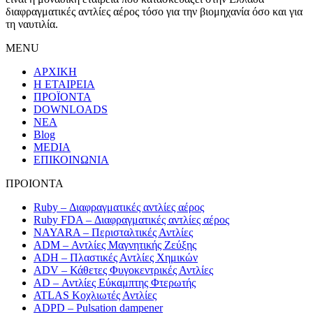
διαφραγματικές αντλίες αέρος τόσο για την βιομηχανία όσο και για
τη ναυτιλία.
MENU
ΑΡΧΙΚΗ
Η ΕΤΑΙΡΕΙΑ
ΠΡΟΪΟΝΤΑ
DOWNLOADS
ΝΕΑ
Blog
MEDIA
ΕΠΙΚΟΙΝΩΝΙΑ
ΠΡΟΙΟΝΤΑ
Ruby – Διαφραγματικές αντλίες αέρος
Ruby FDA – Διαφραγματικές αντλίες αέρος
NAYARA – Περισταλτικές Αντλίες
ADM – Αντλίες Μαγνητικής Ζεύξης
ADH – Πλαστικές Αντλίες Χημικών
ADV – Κάθετες Φυγοκεντρικές Αντλίες
AD – Αντλίες Εύκαμπτης Φτερωτής
ATLAS Κοχλιωτές Αντλίες
ADPD – Pulsation dampener