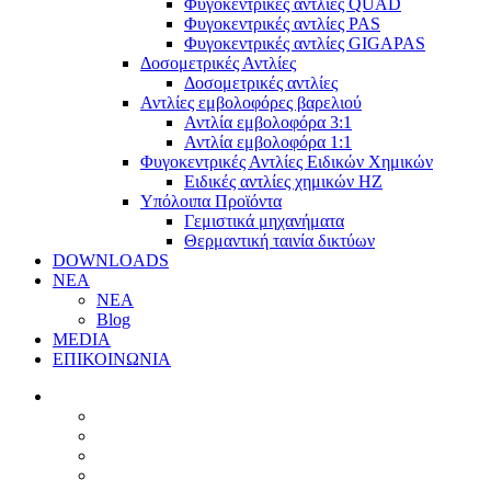
Φυγοκεντρικές αντλίες QUAD
Φυγοκεντρικές αντλίες PAS
Φυγοκεντρικές αντλίες GIGAPAS
Δοσομετρικές Αντλίες
Δοσομετρικές αντλίες
Αντλίες εμβολοφόρες βαρελιού
Αντλία εμβολοφόρα 3:1
Αντλία εμβολοφόρα 1:1
Φυγοκεντρικές Αντλίες Ειδικών Χημικών
Ειδικές αντλίες χημικών ΗΖ
Υπόλοιπα Προϊόντα
Γεμιστικά μηχανήματα
Θερμαντική ταινία δικτύων
DOWNLOADS
ΝΕΑ
ΝΕΑ
Blog
MEDIA
ΕΠΙΚΟΙΝΩΝΙΑ