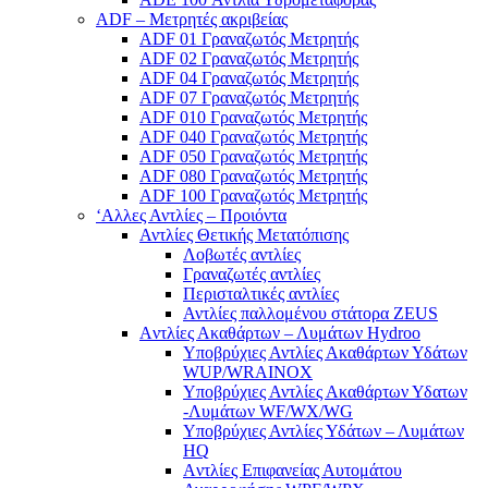
ADF – Μετρητές ακριβείας
ADF 01 Γραναζωτός Μετρητής
ADF 02 Γραναζωτός Μετρητής
ADF 04 Γραναζωτός Μετρητής
ADF 07 Γραναζωτός Μετρητής
ADF 010 Γραναζωτός Μετρητής
ADF 040 Γραναζωτός Μετρητής
ADF 050 Γραναζωτός Μετρητής
ADF 080 Γραναζωτός Μετρητής
ADF 100 Γραναζωτός Μετρητής
‘Αλλες Αντλίες – Προιόντα
Αντλίες Θετικής Μετατόπισης
Λοβωτές αντλίες
Γραναζωτές αντλίες
Περισταλτικές αντλίες
Αντλίες παλλομένου στάτορα ZEUS
Aντλίες Ακαθάρτων – Λυμάτων Hydroo
Υποβρύχιες Αντλίες Ακαθάρτων Υδάτων
WUP/WRAINOX
Υποβρύχιες Αντλίες Ακαθάρτων Υδατων
-Λυμάτων WF/WX/WG
Yποβρύχιες Αντλίες Υδάτων – Λυμάτων
ΗQ
Aντλίες Επιφανείας Αυτομάτου