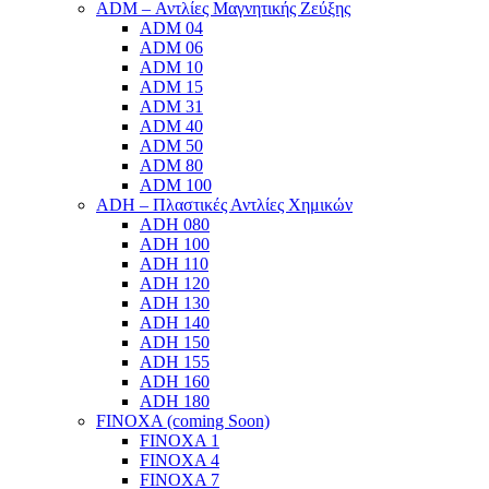
ADM – Αντλίες Μαγνητικής Ζεύξης
ADM 04
ADM 06
ADM 10
ADM 15
ADM 31
ADM 40
ADM 50
ADM 80
ADM 100
ADH – Πλαστικές Αντλίες Χημικών
ADH 080
ADH 100
ADH 110
ADH 120
ADH 130
ADH 140
ADH 150
ADH 155
ADH 160
ADH 180
FINOXA (coming Soon)
FINOXA 1
FINOXA 4
FINOXA 7