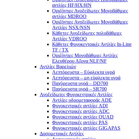
αντλίες ΗF/HX/HN
Οριζόντιες Ανοξείδωτες Μονοβάθμιες
αντλίες ΜDROO
Οριζόντιες Ανοξείδωτες Μονοβάθμιες
Αντλίες ΝSX/NSN
Κάθετες Ανοξείδωτες πολυβάθμιες
Αντλίες VDROO
Κάθετες Φυγοκεντρικές Αντλίες In-Line
TF / TX
Oριζόντιες Μονοβάθμιες Αντλίες
Ελευθέρου Αξονα NLF/NF
Αντλίες Βαρελιών
Λεπτόρευστα – Εύφλεκτα υγρά
Λεπτόρευστα – μη εύφλεκτα υγρά
Παχύρευστα υγρά – DD700
Παχύρευστα υγρά – SR700
Ανοξείδωτες Φυγοκεντρικές Αντλίες
Αντλίες υδρομεταφοράς ADE
Φυγοκεντρικές αντλίες ADI
Φυγοκεντρικές αντλίες ADC
Φυγοκεντρικές αντλίες QUAD
Φυγοκεντρικές αντλίες PAS
Φυγοκεντρικές αντλίες GIGAPAS
Δοσομετρικές Αντλίες