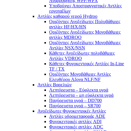
Αναρροφήσης WPF/WPX
Υποβρύχιες Αποστραγγιστικές Αντλίες
εργοταξίων
Aντλίες καθαρού νερού Ηydroo
Οριζόντιες Ανοξείδωτες Πολυβάθμιες
αντλίες ΗF/HX/HN
Οριζόντιες Ανοξείδωτες Μονοβάθμιες
αντλίες ΜDROO
Οριζόντιες Ανοξείδωτες Μονοβάθμιες
Αντλίες ΝSX/NSN
Κάθετες Ανοξείδωτες πολυβάθμιες
Αντλίες VDROO
Κάθετες Φυγοκεντρικές Αντλίες In-Line
TF / TX
Oριζόντιες Μονοβάθμιες Αντλίες
Ελευθέρου Αξονα NLF/NF
Αντλίες Βαρελιών
Λεπτόρευστα – Εύφλεκτα υγρά
Λεπτόρευστα – μη εύφλεκτα υγρά
Παχύρευστα υγρά – DD700
Παχύρευστα υγρά – SR700
Ανοξείδωτες Φυγοκεντρικές Αντλίες
Αντλίες υδρομεταφοράς ADE
Φυγοκεντρικές αντλίες ADI
Φυγοκεντρικές αντλίες ADC