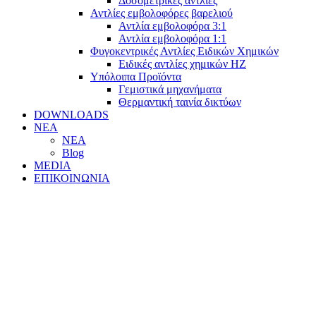
Δοσομετρικές αντλίες
Αντλίες εμβολοφόρες βαρελιού
Αντλία εμβολοφόρα 3:1
Αντλία εμβολοφόρα 1:1
Φυγοκεντρικές Αντλίες Ειδικών Χημικών
Ειδικές αντλίες χημικών ΗΖ
Υπόλοιπα Προϊόντα
Γεμιστικά μηχανήματα
Θερμαντική ταινία δικτύων
DOWNLOADS
ΝΕΑ
ΝΕΑ
Blog
MEDIA
ΕΠΙΚΟΙΝΩΝΙΑ