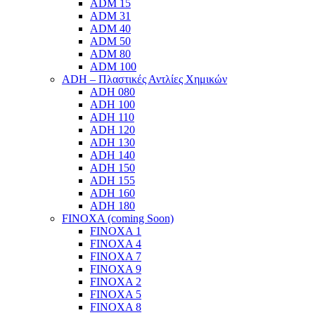
ADM 15
ADM 31
ADM 40
ADM 50
ADM 80
ADM 100
ADH – Πλαστικές Αντλίες Χημικών
ADH 080
ADH 100
ADH 110
ADH 120
ADH 130
ADH 140
ADH 150
ADH 155
ADH 160
ADH 180
FINOXA (coming Soon)
FINOXA 1
FINOXA 4
FINOXA 7
FINOXA 9
FINOXA 2
FINOXA 5
FINOXA 8