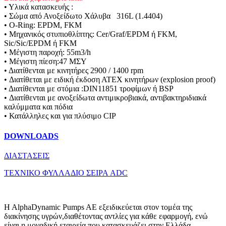
• Υλικά κατασκευής :
• Σώμα από Ανοξείδωτο Χάλυβα 316L (1.4404)
• O-Ring: EPDM, FKM
• Μηχανικός στυπιοθλίπτης: Cer/Graf/EPDM ή FKM,
Sic/Sic/EPDM ή FKM
• Μέγιστη παροχή: 55m3/h
• Μέγιστη πίεση:47 ΜΣΥ
• Διατίθενται με κινητήρες 2900 / 1400 rpm
• Διατίθεται με ειδική έκδοση ΑΤΕΧ κινητήρων (explosion proof)
• Διατίθενται με στόμια :DIN11851 τροφίμων ή BSP
• Διατίθενται με ανοξείδωτα αντιμικροβιακά, αντιβακτηριδιακά
καλύμματα και πόδια
• Κατάλληλες και για πλύσιμο CIP
DOWNLOADS
ΔΙΑΣΤΑΣΕΙΣ
ΤΕΧΝΙΚΟ ΦΥΛΛΑΔΙΟ ΣΕΙΡΑ ADC
H AlphaDynamic Pumps AE εξειδικεύεται στον τομέα της
διακίνησης υγρών,διαθέτοντας αντλίες για κάθε εφαρμογή, ενώ
είναι η μοναδική εταιρεία που κατασκευάζει στην Ελλάδα