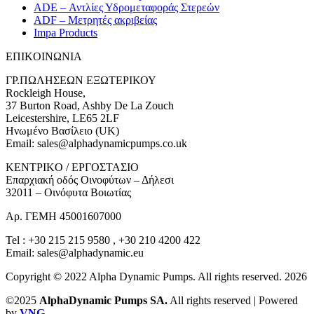
ADE – Αντλίες Υδρομεταφοράς Στερεών
ADF – Μετρητές ακριβείας
Impa Products
ΕΠΙΚOIΝΩΝΙΑ
ΓΡ.ΠΩΛΗΣΕΩΝ ΕΞΩΤΕΡΙΚΟΥ
Rockleigh House,
37 Burton Road, Ashby De La Zouch
Leicestershire, LE65 2LF
Ηνωμένο Βασίλειο (UK)
Email: sales@alphadynamicpumps.co.uk
KENTΡIKO / ΕΡΓΟΣΤΑΣΙΟ
Επαρχιακή οδός Οινοφύτων – Δήλεσι
32011 – Οινόφυτα Βοιωτίας
Αρ. ΓΕΜΗ 45001607000
Tel : +30 215 215 9580 , +30 210 4200 422
Email: sales@alphadynamic.eu
Copyright © 2022 Alpha Dynamic Pumps. All rights reserved. 2026
©2025
AlphaDynamic Pumps SA.
All rights reserved | Powered
by
VNG