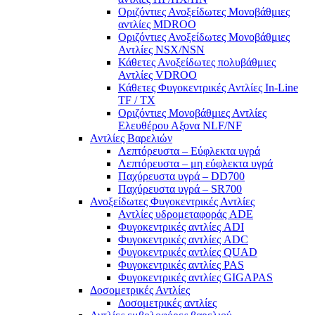
Οριζόντιες Ανοξείδωτες Μονοβάθμιες
αντλίες ΜDROO
Οριζόντιες Ανοξείδωτες Μονοβάθμιες
Αντλίες ΝSX/NSN
Κάθετες Ανοξείδωτες πολυβάθμιες
Αντλίες VDROO
Κάθετες Φυγοκεντρικές Αντλίες In-Line
TF / TX
Oριζόντιες Μονοβάθμιες Αντλίες
Ελευθέρου Αξονα NLF/NF
Αντλίες Βαρελιών
Λεπτόρευστα – Εύφλεκτα υγρά
Λεπτόρευστα – μη εύφλεκτα υγρά
Παχύρευστα υγρά – DD700
Παχύρευστα υγρά – SR700
Ανοξείδωτες Φυγοκεντρικές Αντλίες
Αντλίες υδρομεταφοράς ADE
Φυγοκεντρικές αντλίες ADI
Φυγοκεντρικές αντλίες ADC
Φυγοκεντρικές αντλίες QUAD
Φυγοκεντρικές αντλίες PAS
Φυγοκεντρικές αντλίες GIGAPAS
Δοσομετρικές Αντλίες
Δοσομετρικές αντλίες