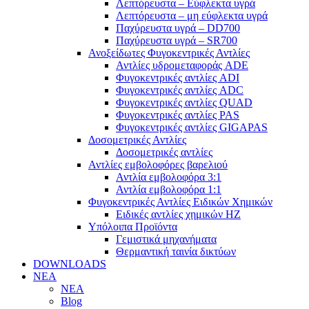
Λεπτόρευστα – Εύφλεκτα υγρά
Λεπτόρευστα – μη εύφλεκτα υγρά
Παχύρευστα υγρά – DD700
Παχύρευστα υγρά – SR700
Ανοξείδωτες Φυγοκεντρικές Αντλίες
Αντλίες υδρομεταφοράς ADE
Φυγοκεντρικές αντλίες ADI
Φυγοκεντρικές αντλίες ADC
Φυγοκεντρικές αντλίες QUAD
Φυγοκεντρικές αντλίες PAS
Φυγοκεντρικές αντλίες GIGAPAS
Δοσομετρικές Αντλίες
Δοσομετρικές αντλίες
Αντλίες εμβολοφόρες βαρελιού
Αντλία εμβολοφόρα 3:1
Αντλία εμβολοφόρα 1:1
Φυγοκεντρικές Αντλίες Ειδικών Χημικών
Ειδικές αντλίες χημικών ΗΖ
Υπόλοιπα Προϊόντα
Γεμιστικά μηχανήματα
Θερμαντική ταινία δικτύων
DOWNLOADS
ΝΕΑ
ΝΕΑ
Blog