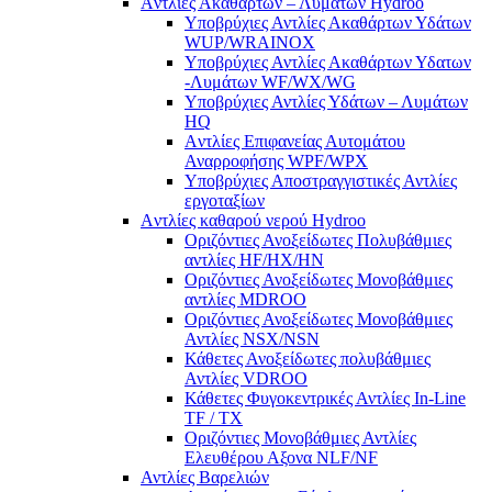
Aντλίες Ακαθάρτων – Λυμάτων Hydroo
Υποβρύχιες Αντλίες Ακαθάρτων Υδάτων
WUP/WRAINOX
Υποβρύχιες Αντλίες Ακαθάρτων Υδατων
-Λυμάτων WF/WX/WG
Yποβρύχιες Αντλίες Υδάτων – Λυμάτων
ΗQ
Aντλίες Επιφανείας Αυτομάτου
Αναρροφήσης WPF/WPX
Υποβρύχιες Αποστραγγιστικές Αντλίες
εργοταξίων
Aντλίες καθαρού νερού Ηydroo
Οριζόντιες Ανοξείδωτες Πολυβάθμιες
αντλίες ΗF/HX/HN
Οριζόντιες Ανοξείδωτες Μονοβάθμιες
αντλίες ΜDROO
Οριζόντιες Ανοξείδωτες Μονοβάθμιες
Αντλίες ΝSX/NSN
Κάθετες Ανοξείδωτες πολυβάθμιες
Αντλίες VDROO
Κάθετες Φυγοκεντρικές Αντλίες In-Line
TF / TX
Oριζόντιες Μονοβάθμιες Αντλίες
Ελευθέρου Αξονα NLF/NF
Αντλίες Βαρελιών