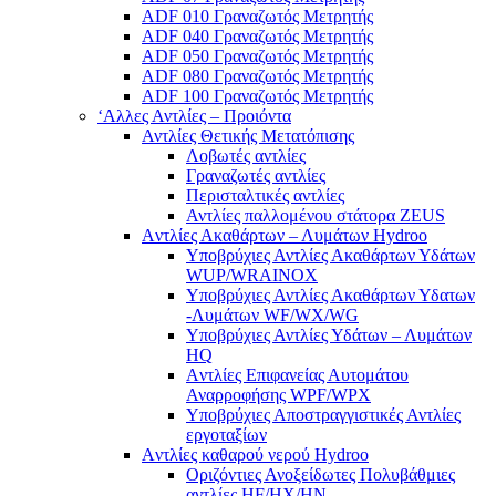
ADF 010 Γραναζωτός Μετρητής
ADF 040 Γραναζωτός Μετρητής
ADF 050 Γραναζωτός Μετρητής
ADF 080 Γραναζωτός Μετρητής
ADF 100 Γραναζωτός Μετρητής
‘Αλλες Αντλίες – Προιόντα
Αντλίες Θετικής Μετατόπισης
Λοβωτές αντλίες
Γραναζωτές αντλίες
Περισταλτικές αντλίες
Αντλίες παλλομένου στάτορα ZEUS
Aντλίες Ακαθάρτων – Λυμάτων Hydroo
Υποβρύχιες Αντλίες Ακαθάρτων Υδάτων
WUP/WRAINOX
Υποβρύχιες Αντλίες Ακαθάρτων Υδατων
-Λυμάτων WF/WX/WG
Yποβρύχιες Αντλίες Υδάτων – Λυμάτων
ΗQ
Aντλίες Επιφανείας Αυτομάτου
Αναρροφήσης WPF/WPX
Υποβρύχιες Αποστραγγιστικές Αντλίες
εργοταξίων
Aντλίες καθαρού νερού Ηydroo
Οριζόντιες Ανοξείδωτες Πολυβάθμιες
αντλίες ΗF/HX/HN