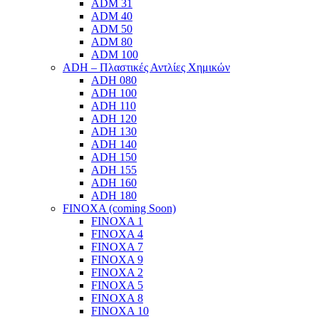
ADM 31
ADM 40
ADM 50
ADM 80
ADM 100
ADH – Πλαστικές Αντλίες Χημικών
ADH 080
ADH 100
ADH 110
ADH 120
ADH 130
ADH 140
ADH 150
ADH 155
ADH 160
ADH 180
FINOXA (coming Soon)
FINOXA 1
FINOXA 4
FINOXA 7
FINOXA 9
FINOXA 2
FINOXA 5
FINOXA 8
FINOXA 10