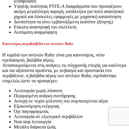
(compound)
Υψηλής ποιότητας PTFE-A διαφράγματα που προσφέρουν
ακόμη μεγαλύτερη παροχή, κατάλληλα για πολύ απαιτητικά
χημικά και δύσκολες εφαρμογές με μηχανική καταπόνηση
Δυνατότητα να γίνει εμβαπτιζόμενη (κατόπιν ζήτησης)
Εύκολη αναστροφή του συλλέκτη
Αυτόματη αναρρόφηση
Kαινοτόμος αεροβαλβίδα των αντλιών Ruby
Η καρδιά των αντλιών Ruby είναι μια καινοτόμος, νέου
σχεδιασμού, βαλβίδα αέρος.
Ανταποκρινόμενοι στις ανάγκες τις σύγχρονής εποχής για καλύτερα
και πιο αξιόπιστα προϊόντα, με σεβασμό και προστασία στο
περιβάλλον, η βαλβίδα αέρος των αντλιών Ruby, σχεδιάστηκε
επιμελώς ώστε να προσφέρει:
Λειτουργία χωρίς λίπανση
Περιρισμένη ανάγκη συντήρησης
Αντοχή σε τυχόν μόλυνση του συμπιεσμένου αέρα
Εξοικονόμηση ενέργειας
Όχι παγοφραγμούς
Λειτουργία σε εξωτερικό περιβάλλον
Non stop λειτουργία
Μεγάλη διάρκεια ζωής