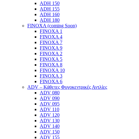
ADH 150
ADH 155
ADH 160
ADH 180
FINOXA (coming Soon)
FINOXA 1
FINOXA 4
FINOXA 7
FINOXA 9
FINOXA 2
FINOXA 5
FINOXA 8
FINOXA 10
FINOXA 3
FINOXA 6
ADV – Κάθετες Φυγοκεντρικές Αντλίες
ADV 080
ADV 090
ADV 095
ADV 110
ADV 120
ADV 130
ADV 140
ADV 150
ADV 155