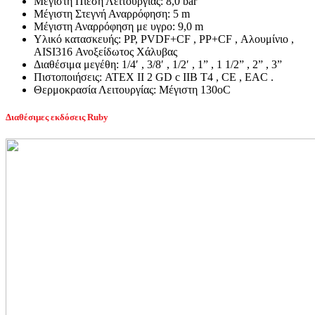
Μέγιστη Πίεση Λειτουργίας: 8,0 bar
Μέγιστη Στεγνή Αναρρόφηση: 5 m
Μέγιστη Αναρρόφηση με υγρο: 9,0 m
Υλικό κατασκευής: PP, PVDF+CF , PP+CF , Αλουμίνιο ,
AISI316 Ανοξείδωτος Χάλυβας
Διαθέσιμα μεγέθη: 1/4′ , 3/8′ , 1/2′ , 1” , 1 1/2” , 2” , 3”
Πιστοποιήσεις: ATEX II 2 GD c IIB T4 , CE , EAC .
Θερμοκρασία Λειτουργίας: Μέγιστη 130οC
Διαθέσιμες εκδόσεις Ruby