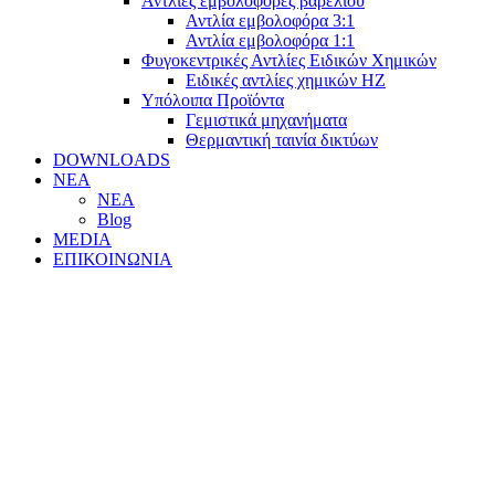
Αντλίες εμβολοφόρες βαρελιού
Αντλία εμβολοφόρα 3:1
Αντλία εμβολοφόρα 1:1
Φυγοκεντρικές Αντλίες Ειδικών Χημικών
Ειδικές αντλίες χημικών ΗΖ
Υπόλοιπα Προϊόντα
Γεμιστικά μηχανήματα
Θερμαντική ταινία δικτύων
DOWNLOADS
ΝΕΑ
ΝΕΑ
Blog
MEDIA
ΕΠΙΚΟΙΝΩΝΙΑ