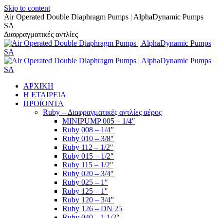
Skip to content
Air Operated Double Diaphragm Pumps | AlphaDynamic Pumps
SA
Διαφραγματικές αντλίες
ΑΡΧΙΚΗ
Η ΕΤΑΙΡΕΙΑ
ΠΡΟΪΟΝΤΑ
Ruby – Διαφραγματικές αντλίες αέρος
MINIPUMP 005 – 1/4″
Ruby 008 – 1/4”
Ruby 010 – 3/8″
Ruby 112 – 1/2″
Ruby 015 – 1/2″
Ruby 115 – 1/2″
Ruby 020 – 3/4″
Ruby 025 – 1″
Ruby 125 – 1″
Ruby 120 – 3/4”
Ruby 126 – DN 25
Ruby 040 – 1 1/2″