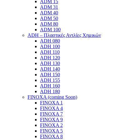
ADM 15
ADM 31
ADM 40
ADM 50
ADM 80
ADM 100
ADH – Πλαστικές Αντλίες Χημικών
ADH 080
ADH 100
ADH 110
ADH 120
ADH 130
ADH 140
ADH 150
ADH 155
ADH 160
ADH 180
FINOXA (coming Soon)
FINOXA 1
FINOXA 4
FINOXA 7
FINOXA 9
FINOXA 2
FINOXA 5
FINOXA 8