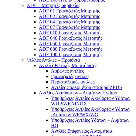
ADF – Μετρητές ακριβείας
ADF 01 Γραναζωτός Μετρητής
ADF 02 Γραναζωτός Μετρητής
ADF 04 Γραναζωτός Μετρητής
ADF 07 Γραναζωτός Μετρητής
ADF 010 Γραναζωτός Μετρητής
ADF 040 Γραναζωτός Μετρητής
ADF 050 Γραναζωτός Μετρητής
ADF 080 Γραναζωτός Μετρητής
ADF 100 Γραναζωτός Μετρητής
‘Αλλες Αντλίες – Προιόντα
Αντλίες Θετικής Μετατόπισης
Λοβωτές αντλίες
Γραναζωτές αντλίες
Περισταλτικές αντλίες
Αντλίες παλλομένου στάτορα ZEUS
Aντλίες Ακαθάρτων – Λυμάτων Hydroo
Υποβρύχιες Αντλίες Ακαθάρτων Υδάτων
WUP/WRAINOX
Υποβρύχιες Αντλίες Ακαθάρτων Υδατων
-Λυμάτων WF/WX/WG
Yποβρύχιες Αντλίες Υδάτων – Λυμάτων
ΗQ
Aντλίες Επιφανείας Αυτομάτου