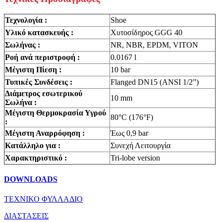
Τεχνολογία :
Shoe
Υλικό κατασκευής :
Χυτοσίδηρος GGG 40
Σωλήνας :
NR, NBR, EPDM, VITON
Ροή ανά περιστροφή :
0.0167 l
Μέγιστη Πίεση :
10 bar
Τυπικές Συνδέσεις :
Flanged DN15 (ANSI 1/2”)
Διάμετρος εσωτερικού
10 mm
Σωλήνα :
Μέγιστη Θερμοκρασία Υγρού
80°C (176°F)
:
Μέγιστη Αναρρόφηση :
Έως 0,9 bar
Κατάλληλο για :
Συνεχή Λειτουργία
Χαρακτηριστικό :
Tri-lobe version
DOWNLOADS
ΤΕΧΝΙΚΟ ΦΥΛΛΑΔΙΟ
ΔΙΑΣΤΑΣΕΙΣ