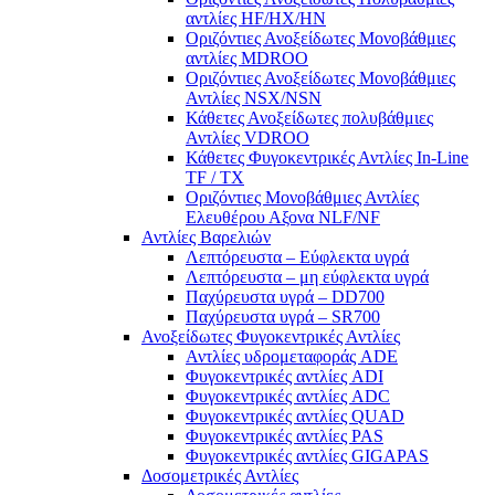
αντλίες ΗF/HX/HN
Οριζόντιες Ανοξείδωτες Μονοβάθμιες
αντλίες ΜDROO
Οριζόντιες Ανοξείδωτες Μονοβάθμιες
Αντλίες ΝSX/NSN
Κάθετες Ανοξείδωτες πολυβάθμιες
Αντλίες VDROO
Κάθετες Φυγοκεντρικές Αντλίες In-Line
TF / TX
Oριζόντιες Μονοβάθμιες Αντλίες
Ελευθέρου Αξονα NLF/NF
Αντλίες Βαρελιών
Λεπτόρευστα – Εύφλεκτα υγρά
Λεπτόρευστα – μη εύφλεκτα υγρά
Παχύρευστα υγρά – DD700
Παχύρευστα υγρά – SR700
Ανοξείδωτες Φυγοκεντρικές Αντλίες
Αντλίες υδρομεταφοράς ADE
Φυγοκεντρικές αντλίες ADI
Φυγοκεντρικές αντλίες ADC
Φυγοκεντρικές αντλίες QUAD
Φυγοκεντρικές αντλίες PAS
Φυγοκεντρικές αντλίες GIGAPAS
Δοσομετρικές Αντλίες