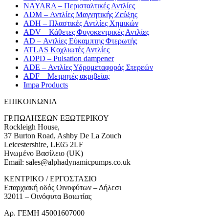
NAYARA – Περισταλτικές Αντλίες
ADM – Αντλίες Μαγνητικής Ζεύξης
ADH – Πλαστικές Αντλίες Χημικών
ADV – Κάθετες Φυγοκεντρικές Αντλίες
AD – Αντλίες Εύκαμπτης Φτερωτής
ATLAS Κοχλιωτές Αντλίες
ADPD – Pulsation dampener
ADE – Αντλίες Υδρομεταφοράς Στερεών
ADF – Μετρητές ακριβείας
Impa Products
ΕΠΙΚOIΝΩΝΙΑ
ΓΡ.ΠΩΛΗΣΕΩΝ ΕΞΩΤΕΡΙΚΟΥ
Rockleigh House,
37 Burton Road, Ashby De La Zouch
Leicestershire, LE65 2LF
Ηνωμένο Βασίλειο (UK)
Email: sales@alphadynamicpumps.co.uk
KENTΡIKO / ΕΡΓΟΣΤΑΣΙΟ
Επαρχιακή οδός Οινοφύτων – Δήλεσι
32011 – Οινόφυτα Βοιωτίας
Αρ. ΓΕΜΗ 45001607000