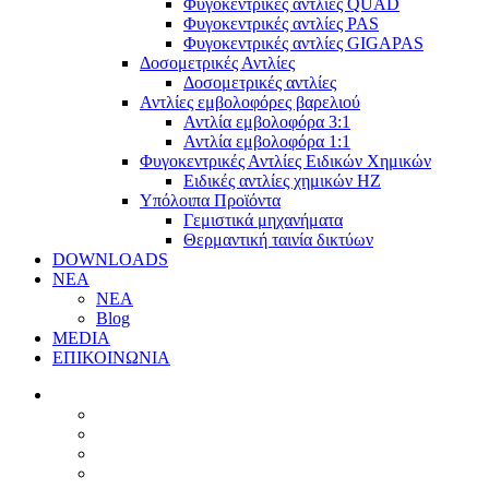
Φυγοκεντρικές αντλίες QUAD
Φυγοκεντρικές αντλίες PAS
Φυγοκεντρικές αντλίες GIGAPAS
Δοσομετρικές Αντλίες
Δοσομετρικές αντλίες
Αντλίες εμβολοφόρες βαρελιού
Αντλία εμβολοφόρα 3:1
Αντλία εμβολοφόρα 1:1
Φυγοκεντρικές Αντλίες Ειδικών Χημικών
Ειδικές αντλίες χημικών ΗΖ
Υπόλοιπα Προϊόντα
Γεμιστικά μηχανήματα
Θερμαντική ταινία δικτύων
DOWNLOADS
ΝΕΑ
ΝΕΑ
Blog
MEDIA
ΕΠΙΚΟΙΝΩΝΙΑ