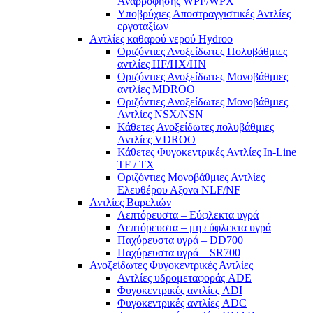
Αναρροφήσης WPF/WPX
Υποβρύχιες Αποστραγγιστικές Αντλίες
εργοταξίων
Aντλίες καθαρού νερού Ηydroo
Οριζόντιες Ανοξείδωτες Πολυβάθμιες
αντλίες ΗF/HX/HN
Οριζόντιες Ανοξείδωτες Μονοβάθμιες
αντλίες ΜDROO
Οριζόντιες Ανοξείδωτες Μονοβάθμιες
Αντλίες ΝSX/NSN
Κάθετες Ανοξείδωτες πολυβάθμιες
Αντλίες VDROO
Κάθετες Φυγοκεντρικές Αντλίες In-Line
TF / TX
Oριζόντιες Μονοβάθμιες Αντλίες
Ελευθέρου Αξονα NLF/NF
Αντλίες Βαρελιών
Λεπτόρευστα – Εύφλεκτα υγρά
Λεπτόρευστα – μη εύφλεκτα υγρά
Παχύρευστα υγρά – DD700
Παχύρευστα υγρά – SR700
Ανοξείδωτες Φυγοκεντρικές Αντλίες
Αντλίες υδρομεταφοράς ADE
Φυγοκεντρικές αντλίες ADI
Φυγοκεντρικές αντλίες ADC