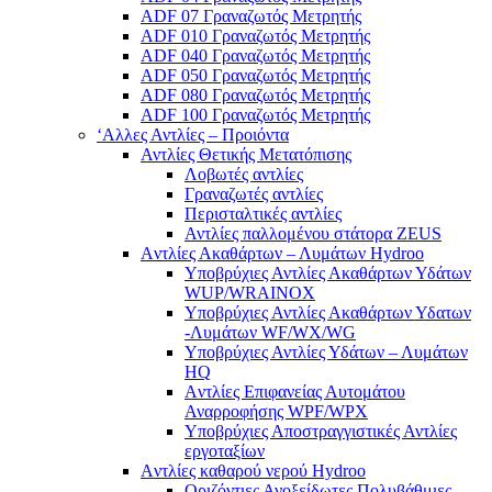
ADF 07 Γραναζωτός Μετρητής
ADF 010 Γραναζωτός Μετρητής
ADF 040 Γραναζωτός Μετρητής
ADF 050 Γραναζωτός Μετρητής
ADF 080 Γραναζωτός Μετρητής
ADF 100 Γραναζωτός Μετρητής
‘Αλλες Αντλίες – Προιόντα
Αντλίες Θετικής Μετατόπισης
Λοβωτές αντλίες
Γραναζωτές αντλίες
Περισταλτικές αντλίες
Αντλίες παλλομένου στάτορα ZEUS
Aντλίες Ακαθάρτων – Λυμάτων Hydroo
Υποβρύχιες Αντλίες Ακαθάρτων Υδάτων
WUP/WRAINOX
Υποβρύχιες Αντλίες Ακαθάρτων Υδατων
-Λυμάτων WF/WX/WG
Yποβρύχιες Αντλίες Υδάτων – Λυμάτων
ΗQ
Aντλίες Επιφανείας Αυτομάτου
Αναρροφήσης WPF/WPX
Υποβρύχιες Αποστραγγιστικές Αντλίες
εργοταξίων
Aντλίες καθαρού νερού Ηydroo
Οριζόντιες Ανοξείδωτες Πολυβάθμιες