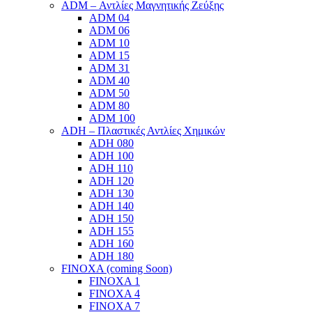
ADM – Αντλίες Μαγνητικής Ζεύξης
ADM 04
ADM 06
ADM 10
ADM 15
ADM 31
ADM 40
ADM 50
ADM 80
ADM 100
ADH – Πλαστικές Αντλίες Χημικών
ADH 080
ADH 100
ADH 110
ADH 120
ADH 130
ADH 140
ADH 150
ADH 155
ADH 160
ADH 180
FINOXA (coming Soon)
FINOXA 1
FINOXA 4
FINOXA 7