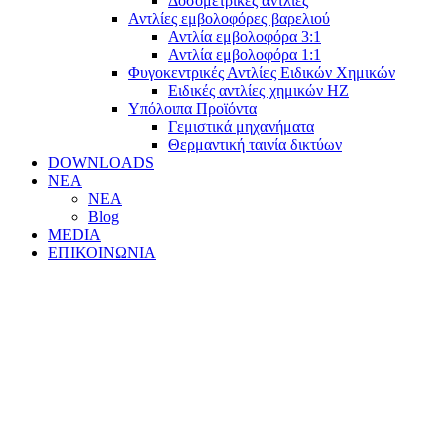
Δοσομετρικές αντλίες
Αντλίες εμβολοφόρες βαρελιού
Αντλία εμβολοφόρα 3:1
Αντλία εμβολοφόρα 1:1
Φυγοκεντρικές Αντλίες Ειδικών Χημικών
Ειδικές αντλίες χημικών ΗΖ
Υπόλοιπα Προϊόντα
Γεμιστικά μηχανήματα
Θερμαντική ταινία δικτύων
DOWNLOADS
ΝΕΑ
ΝΕΑ
Blog
MEDIA
ΕΠΙΚΟΙΝΩΝΙΑ