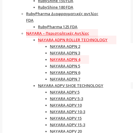
RubyShine 150 FDA
RubyShine 180 FDA
RubyPharma Διαφραγματικές αντλίες
FDA
RubyPharma 125 FDA
NAYARA – Περισταλτικές Αντλίες
NAYARA ADPN ROLLER TECHNOLOGY
NAYARA ADPN 2
NAYARA ADPN 3
NAYARA ADPN 4
NAYARA ADPN 5
NAYARA ADPN 6
NAYARA ADPN 7
NAYARA ADPV SHOE TECHNOLOGY
NAYARA ADPV 5
NAYARA ADPV 5-3
NAYARA ADPV 10
NAYARA ADPV 10-3
NAYARA ADPV 15
NAYARA ADPV 15-3
NAYARA ADPV 20