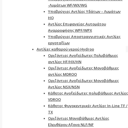
-Λυμάτων WF/WX/WG
Yποβρύχιες Αντλίες Υδάτων – Λυμάτων
ΗQ
Aντλίες Επιφανείας Αυτομάτου
Αναρροφήσης WPF/WPX
Υποβρύχιες Αποστραγγιστικές Αντλίες
εργοταξίων
Aντλίες καθαρού νερού Ηydroo
Οριζόντιες Ανοξείδωτες Πολυβάθμιες
αντλίες ΗF/HX/HN
Οριζόντιες Ανοξείδωτες Μονοβάθμιες
αντλίες ΜDROO
Οριζόντιες Ανοξείδωτες Μονοβάθμιες
Αντλίες ΝSX/NSN
Κάθετες Ανοξείδωτες πολυβάθμιες Αντλίες
VDROO
Κάθετες Φυγοκεντρικές Αντλίες In-Line TF /
TX
Oριζόντιες Μονοβάθμιες Αντλίες
Ελευθέρου Αξονα NLF/NF