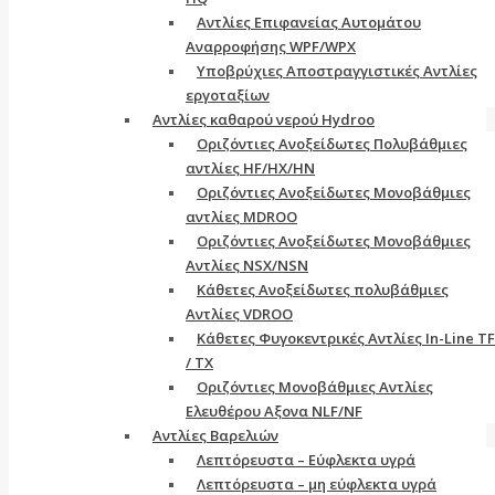
Aντλίες Επιφανείας Αυτομάτου
Αναρροφήσης WPF/WPX
Υποβρύχιες Αποστραγγιστικές Αντλίες
εργοταξίων
Aντλίες καθαρού νερού Ηydroo
Οριζόντιες Ανοξείδωτες Πολυβάθμιες
αντλίες ΗF/HX/HN
Οριζόντιες Ανοξείδωτες Μονοβάθμιες
αντλίες ΜDROO
Οριζόντιες Ανοξείδωτες Μονοβάθμιες
Αντλίες ΝSX/NSN
Κάθετες Ανοξείδωτες πολυβάθμιες
Αντλίες VDROO
Κάθετες Φυγοκεντρικές Αντλίες In-Line TF
/ TX
Oριζόντιες Μονοβάθμιες Αντλίες
Ελευθέρου Αξονα NLF/NF
Αντλίες Βαρελιών
Λεπτόρευστα – Εύφλεκτα υγρά
Λεπτόρευστα – μη εύφλεκτα υγρά