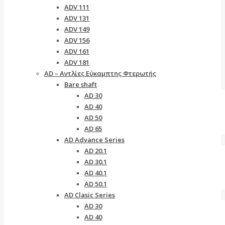
ADV 111
ADV 131
ADV 149
ADV 156
ADV 161
ADV 181
AD – Αντλίες Εύκαμπτης Φτερωτής
Bare shaft
AD 30
AD 40
AD 50
AD 65
AD Advance Series
AD 20.1
AD 30.1
AD 40.1
AD 50.1
AD Clasic Series
AD 30
AD 40