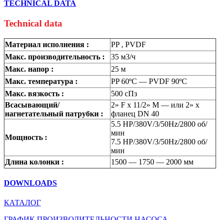
TECHNICAL DATA
Technical data
Материал исполнения :
PP , PVDF
Макс. производительность :
35 м3/ч
Макс. напор :
25 м
Макс. температура :
PP 60ºC — PVDF 90ºC
Макс. вязкость :
500 сПз
Всасывающий/
2» F x 11/2» M — или 2» x
нагнетательный патрубки :
фланец DN 40
5.5 HP/380V/3/50Hz/2800 об/
мин
Мощность :
7.5 HP/380V/3/50Hz/2800 об/
мин
Длина колонки :
1500 — 1750 — 2000 мм
DOWNLOADS
КАТАЛОГ
ГРАФИК ПРОИЗВОДИТЕЛЬНОСТИ НАСОСА