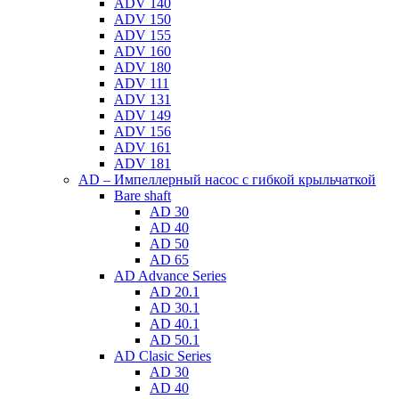
ADV 140
ADV 150
ADV 155
ADV 160
ADV 180
ADV 111
ADV 131
ADV 149
ADV 156
ADV 161
ADV 181
AD – Импеллерный насос с гибкой крыльчаткой
Bare shaft
AD 30
AD 40
AD 50
AD 65
AD Advance Series
AD 20.1
AD 30.1
AD 40.1
AD 50.1
AD Clasic Series
AD 30
AD 40