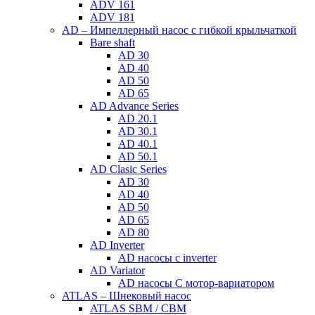
ADV 161
ADV 181
AD – Импеллерный насос с гибкой крыльчаткой
Bare shaft
AD 30
AD 40
AD 50
AD 65
AD Advance Series
AD 20.1
AD 30.1
AD 40.1
AD 50.1
AD Clasic Series
AD 30
AD 40
AD 50
AD 65
AD 80
AD Inverter
AD насосы с inverter
AD Variator
AD насосы С мотор-вариатором
ATLAS – Шнековый насос
ATLAS SBM / CBM