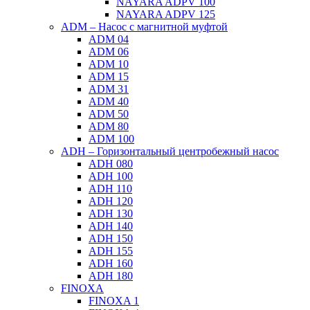
NAYARA ADPV 100
NAYARA ADPV 125
ADM – Насос с магнитной муфтой
ADM 04
ADM 06
ADM 10
ADM 15
ADM 31
ADM 40
ADM 50
ADM 80
ADM 100
ADH – Горизонтальный центробежный насос
ADH 080
ADH 100
ADH 110
ADH 120
ADH 130
ADH 140
ADH 150
ADH 155
ADH 160
ADH 180
FINOXA
FINOXA 1