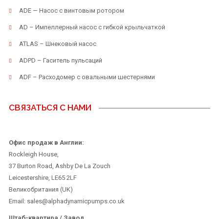
ADE — Насос с винтовым ротором
AD – Импеллерный насос с гибкой крыльчаткой
ATLAS – Шнековый насос
ADPD – Гаситель пульсаций
ADF – Расходомер с овальными шестернями
СВЯЗАТЬСЯ С НАМИ
Офис продаж в Англии:
Rockleigh House,
37 Burton Road, Ashby De La Zouch
Leicestershire, LE65 2LF
Великобритания (UK)
Email: sales@alphadynamicpumps.co.uk
Штаб-квартира / Завод