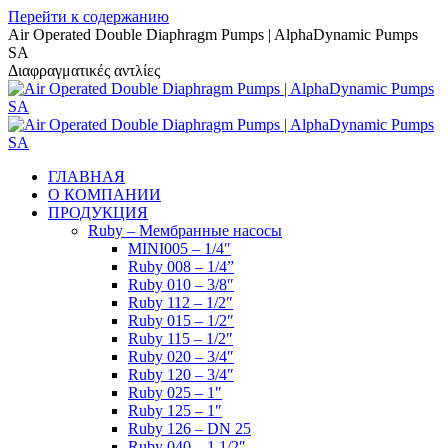
Перейти к содержанию
Air Operated Double Diaphragm Pumps | AlphaDynamic Pumps
SA
Διαφραγματικές αντλίες
ГЛАВНАЯ
О КОМПАНИИ
ПРОДУКЦИЯ
Ruby – Мембранные насосы
MINI005 – 1/4″
Ruby 008 – 1/4”
Ruby 010 – 3/8″
Ruby 112 – 1/2″
Ruby 015 – 1/2″
Ruby 115 – 1/2″
Ruby 020 – 3/4″
Ruby 120 – 3/4″
Ruby 025 – 1″
Ruby 125 – 1″
Ruby 126 – DN 25
Ruby 040 – 1 1/2″