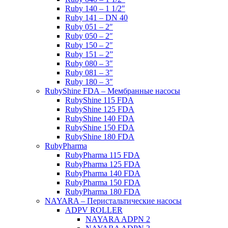
Ruby 140 – 1 1/2″
Ruby 141 – DN 40
Ruby 051 – 2″
Ruby 050 – 2″
Ruby 150 – 2″
Ruby 151 – 2”
Ruby 080 – 3″
Ruby 081 – 3″
Ruby 180 – 3″
RubyShine FDA – Мембранные насосы
RubyShine 115 FDA
RubyShine 125 FDA
RubyShine 140 FDA
RubyShine 150 FDA
RubyShine 180 FDA
RubyPharma
RubyPharma 115 FDA
RubyPharma 125 FDA
RubyPharma 140 FDA
RubyPharma 150 FDA
RubyPharma 180 FDA
NAYARA – Перистальтические насосы
ADPV ROLLER
NAYARA ADPN 2