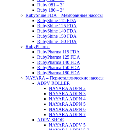
Ruby 081 – 3″
Ruby 180 – 3″
RubyShine FDA – Мембранные насосы
RubyShine 115 FDA
RubyShine 125 FDA
RubyShine 140 FDA
RubyShine 150 FDA
RubyShine 180 FDA
RubyPharma
RubyPharma 115 FDA
RubyPharma 125 FDA
RubyPharma 140 FDA
RubyPharma 150 FDA
RubyPharma 180 FDA
NAYARA – Перистальтические насосы
ADPV ROLLER
NAYARA ADPN 2
NAYARA ADPN 3
NAYARA ADPN 4
NAYARA ADPN 5
NAYARA ADPN 6
NAYARA ADPN 7
ADPV SHOE
ΝAYARA ADPV 5