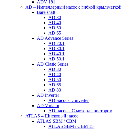
ADV 181
AD – Импеллерный насос с гибкой крыльчаткой
Bare shaft
AD 30
AD 40
AD 50
AD 65
AD Advance Series
AD 20.1
AD 30.1
AD 40.1
AD 50.1
AD Clasic Series
AD 30
AD 40
AD 50
AD 65
AD 80
AD Inverter
AD насосы с inverter
AD Variator
AD насосы С мотор-вариатором
ATLAS – Шнековый насос
ATLAS SBM / CBM
ATLAS SBM / CBM 15