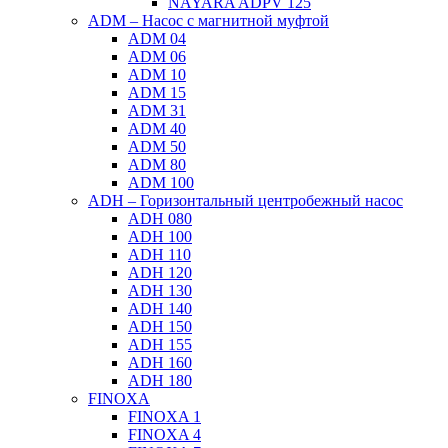
NAYARA ADPV 125
ADM – Насос с магнитной муфтой
ADM 04
ADM 06
ADM 10
ADM 15
ADM 31
ADM 40
ADM 50
ADM 80
ADM 100
ADH – Горизонтальный центробежный насос
ADH 080
ADH 100
ADH 110
ADH 120
ADH 130
ADH 140
ADH 150
ADH 155
ADH 160
ADH 180
FINOXA
FINOXA 1
FINOXA 4