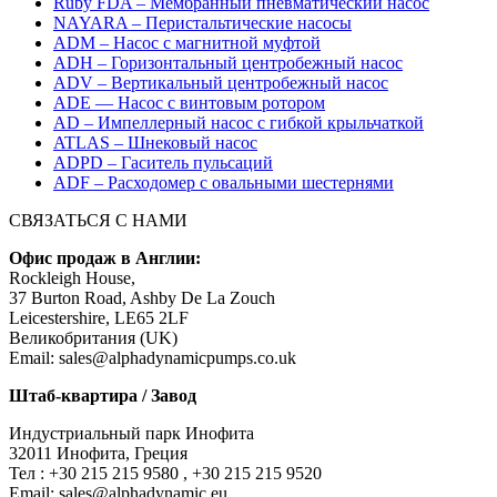
Ruby FDA – Мембранный пневматический насос
NAYARA – Перистальтические насосы
ADM – Насос с магнитной муфтой
ADH – Горизонтальный центробежный насос
ADV – Вертикальный центробежный насос
ADE — Насос с винтовым ротором
AD – Импеллерный насос с гибкой крыльчаткой
ATLAS – Шнековый насос
ADPD – Гаситель пульсаций
ADF – Расходомер с овальными шестернями
СВЯЗАТЬСЯ С НАМИ
Офис продаж в Англии:
Rockleigh House,
37 Burton Road, Ashby De La Zouch
Leicestershire, LE65 2LF
Великобритания (UK)
Email: sales@alphadynamicpumps.co.uk
Штаб-квартира / Завод
Индустриальный парк Инофита
32011 Инофита, Греция
Teл : +30 215 215 9580 , +30 215 215 9520
Email: sales@alphadynamic.eu