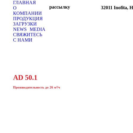
Запрос на КП
Подписка на
ГЛАВНАЯ
рассылку
32011 Inofita, H
О
КОМПАНИИ
ПРОДУКЦИЯ
ЗАГРУЗКИ
NEWS
MEDIA
СВЯЖИТЕСЬ
С НАМИ
AD 50.1
Производительность до 26 м³/ч