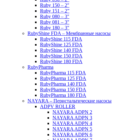
Ruby 150 – 2″
Ruby 151 – 2”
Ruby 080 – 3″
Ruby 081 – 3″
Ruby 180 – 3″
RubyShine FDA – Мембранные насосы
RubyShine 115 FDA
RubyShine 125 FDA
RubyShine 140 FDA
RubyShine 150 FDA
RubyShine 180 FDA
RubyPharma
RubyPharma 115 FDA
RubyPharma 125 FDA
RubyPharma 140 FDA
RubyPharma 150 FDA
RubyPharma 180 FDA
NAYARA – Перистальтические насосы
ADPV ROLLER
NAYARA ADPN 2
NAYARA ADPN 3
NAYARA ADPN 4
NAYARA ADPN 5
NAYARA ADPN 6