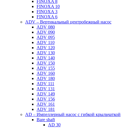
FINOXA 8
FINOXA 10
FINOXA 3
FINOXA 6
ADV – Вертикальный центробежный насос
ADV 080
ADV 090
ADV 095
ADV 110
ADV 120
ADV 130
ADV 140
ADV 150
ADV 155
ADV 160
ADV 180
ADV 111
ADV 131
ADV 149
ADV 156
ADV 161
ADV 181
AD – Импеллерный насос с гибкой крыльчаткой
Bare shaft
AD 30