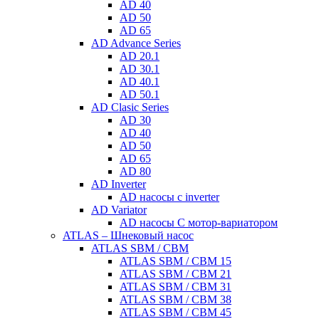
AD 40
AD 50
AD 65
AD Advance Series
AD 20.1
AD 30.1
AD 40.1
AD 50.1
AD Clasic Series
AD 30
AD 40
AD 50
AD 65
AD 80
AD Inverter
AD насосы с inverter
AD Variator
AD насосы С мотор-вариатором
ATLAS – Шнековый насос
ATLAS SBM / CBM
ATLAS SBM / CBM 15
ATLAS SBM / CBM 21
ATLAS SBM / CBM 31
ATLAS SBM / CBM 38
ATLAS SBM / CBM 45