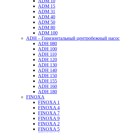
ADM 10
ADM 15
ADM 31
ADM 40
ADM 50
ADM 80
ADM 100
ADH – Горизонтальный центробежный насос
ADH 080
ADH 100
ADH 110
ADH 120
ADH 130
ADH 140
ADH 150
ADH 155
ADH 160
ADH 180
FINOXA
FINOXA 1
FINOXA 4
FINOXA 7
FINOXA 9
FINOXA 2
FINOXA 5