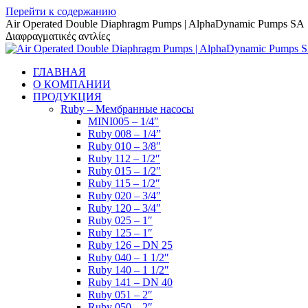
Перейти к содержанию
Air Operated Double Diaphragm Pumps | AlphaDynamic Pumps SA
Διαφραγματικές αντλίες
ГЛАВНАЯ
О КОМПАНИИ
ПРОДУКЦИЯ
Ruby – Мембранные насосы
MINI005 – 1/4″
Ruby 008 – 1/4”
Ruby 010 – 3/8″
Ruby 112 – 1/2″
Ruby 015 – 1/2″
Ruby 115 – 1/2″
Ruby 020 – 3/4″
Ruby 120 – 3/4″
Ruby 025 – 1″
Ruby 125 – 1″
Ruby 126 – DN 25
Ruby 040 – 1 1/2″
Ruby 140 – 1 1/2″
Ruby 141 – DN 40
Ruby 051 – 2″
Ruby 050 – 2″