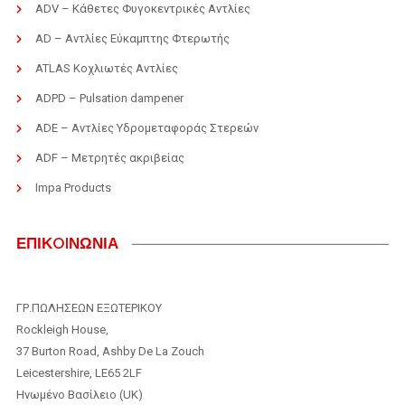
ADV – Κάθετες Φυγοκεντρικές Αντλίες
AD – Αντλίες Εύκαμπτης Φτερωτής
ATLAS Κοχλιωτές Αντλίες
ADPD – Pulsation dampener
ADE – Αντλίες Υδρομεταφοράς Στερεών
ADF – Μετρητές ακριβείας
Impa Products
ΕΠΙΚOIΝΩΝΙΑ
ΓΡ.ΠΩΛΗΣΕΩΝ ΕΞΩΤΕΡΙΚΟΥ
Rockleigh House,
37 Burton Road, Ashby De La Zouch
Leicestershire, LE65 2LF
Ηνωμένο Βασίλειο (UK)