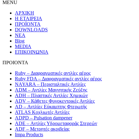
MENU
ΑΡΧΙΚΗ
Η ΕΤΑΙΡΕΙΑ
ΠΡΟΪΟΝΤΑ
DOWNLOADS
ΝΕΑ
Blog
MEDIA
ΕΠΙΚΟΙΝΩΝΙΑ
ΠΡΟΙΟΝΤΑ
Ruby – Διαφραγματικές αντλίες αέρος
Ruby FDA – Διαφραγματικές αντλίες αέρος
NAYARA – Περισταλτικές Αντλίες
ADM – Αντλίες Μαγνητικής Ζεύξης
ADH – Πλαστικές Αντλίες Χημικών
ADV – Κάθετες Φυγοκεντρικές Αντλίες
AD – Αντλίες Εύκαμπτης Φτερωτής
ATLAS Κοχλιωτές Αντλίες
ADPD – Pulsation dampener
ADE – Αντλίες Υδρομεταφοράς Στερεών
ADF – Μετρητές ακριβείας
Impa Products