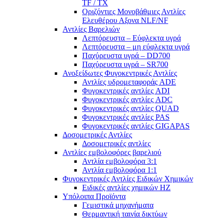
TF / TX
Oριζόντιες Μονοβάθμιες Αντλίες
Ελευθέρου Αξονα NLF/NF
Αντλίες Βαρελιών
Λεπτόρευστα – Εύφλεκτα υγρά
Λεπτόρευστα – μη εύφλεκτα υγρά
Παχύρευστα υγρά – DD700
Παχύρευστα υγρά – SR700
Ανοξείδωτες Φυγοκεντρικές Αντλίες
Αντλίες υδρομεταφοράς ADE
Φυγοκεντρικές αντλίες ADI
Φυγοκεντρικές αντλίες ADC
Φυγοκεντρικές αντλίες QUAD
Φυγοκεντρικές αντλίες PAS
Φυγοκεντρικές αντλίες GIGAPAS
Δοσομετρικές Αντλίες
Δοσομετρικές αντλίες
Αντλίες εμβολοφόρες βαρελιού
Αντλία εμβολοφόρα 3:1
Αντλία εμβολοφόρα 1:1
Φυγοκεντρικές Αντλίες Ειδικών Χημικών
Ειδικές αντλίες χημικών ΗΖ
Υπόλοιπα Προϊόντα
Γεμιστικά μηχανήματα
Θερμαντική ταινία δικτύων