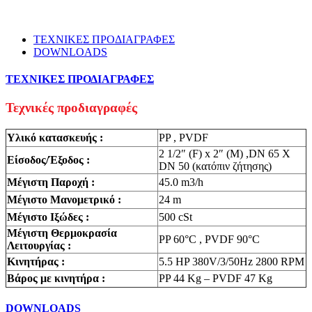
ΤΕΧΝΙΚΕΣ ΠΡΟΔΙΑΓΡΑΦΕΣ
DOWNLOADS
ΤΕΧΝΙΚΕΣ ΠΡΟΔΙΑΓΡΑΦΕΣ
Τεχνικές προδιαγραφές
Υλικό κατασκευής :
PP , PVDF
2 1/2″ (F) x 2″ (M) ,DN 65 X
Είσοδος/Έξοδος :
DN 50 (κατόπιν ζήτησης)
Μέγιστη Παροχή :
45.0 m3/h
Μέγιστο Μανομετρικό :
24 m
Μέγιστο Ιξώδες :
500 cSt
Μέγιστη Θερμοκρασία
PP 60°C , PVDF 90°C
Λειτουργίας :
Κινητήρας :
5.5 HP 380V/3/50Hz 2800 RPM
Βάρος με κινητήρα :
PP 44 Kg – PVDF 47 Kg
DOWNLOADS