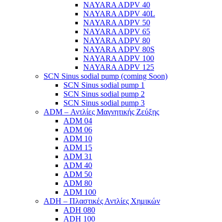
NAYARA ADPV 40
NAYARA ADPV 40L
NAYARA ADPV 50
NAYARA ADPV 65
NAYARA ADPV 80
NAYARA ADPV 80S
NAYARA ADPV 100
NAYARA ADPV 125
SCN Sinus sodial pump (coming Soon)
SCN Sinus sodial pump 1
SCN Sinus sodial pump 2
SCN Sinus sodial pump 3
ADM – Αντλίες Μαγνητικής Ζεύξης
ADM 04
ADM 06
ADM 10
ADM 15
ADM 31
ADM 40
ADM 50
ADM 80
ADM 100
ADH – Πλαστικές Αντλίες Χημικών
ADH 080
ADH 100