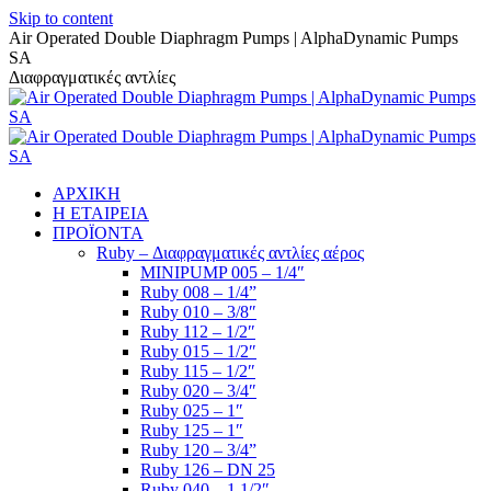
Skip to content
Air Operated Double Diaphragm Pumps | AlphaDynamic Pumps
SA
Διαφραγματικές αντλίες
ΑΡΧΙΚΗ
Η ΕΤΑΙΡΕΙΑ
ΠΡΟΪΟΝΤΑ
Ruby – Διαφραγματικές αντλίες αέρος
MINIPUMP 005 – 1/4″
Ruby 008 – 1/4”
Ruby 010 – 3/8″
Ruby 112 – 1/2″
Ruby 015 – 1/2″
Ruby 115 – 1/2″
Ruby 020 – 3/4″
Ruby 025 – 1″
Ruby 125 – 1″
Ruby 120 – 3/4”
Ruby 126 – DN 25
Ruby 040 – 1 1/2″