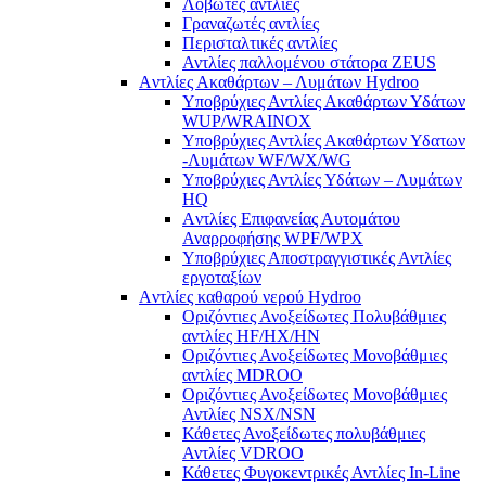
Λοβωτές αντλίες
Γραναζωτές αντλίες
Περισταλτικές αντλίες
Αντλίες παλλομένου στάτορα ZEUS
Aντλίες Ακαθάρτων – Λυμάτων Hydroo
Υποβρύχιες Αντλίες Ακαθάρτων Υδάτων
WUP/WRAINOX
Υποβρύχιες Αντλίες Ακαθάρτων Υδατων
-Λυμάτων WF/WX/WG
Yποβρύχιες Αντλίες Υδάτων – Λυμάτων
ΗQ
Aντλίες Επιφανείας Αυτομάτου
Αναρροφήσης WPF/WPX
Υποβρύχιες Αποστραγγιστικές Αντλίες
εργοταξίων
Aντλίες καθαρού νερού Ηydroo
Οριζόντιες Ανοξείδωτες Πολυβάθμιες
αντλίες ΗF/HX/HN
Οριζόντιες Ανοξείδωτες Μονοβάθμιες
αντλίες ΜDROO
Οριζόντιες Ανοξείδωτες Μονοβάθμιες
Αντλίες ΝSX/NSN
Κάθετες Ανοξείδωτες πολυβάθμιες
Αντλίες VDROO
Κάθετες Φυγοκεντρικές Αντλίες In-Line