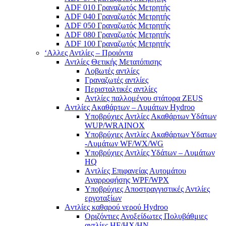
ADF 010 Γραναζωτός Μετρητής
ADF 040 Γραναζωτός Μετρητής
ADF 050 Γραναζωτός Μετρητής
ADF 080 Γραναζωτός Μετρητής
ADF 100 Γραναζωτός Μετρητής
‘Αλλες Αντλίες – Προιόντα
Αντλίες Θετικής Μετατόπισης
Λοβωτές αντλίες
Γραναζωτές αντλίες
Περισταλτικές αντλίες
Αντλίες παλλομένου στάτορα ZEUS
Aντλίες Ακαθάρτων – Λυμάτων Hydroo
Υποβρύχιες Αντλίες Ακαθάρτων Υδάτων
WUP/WRAINOX
Υποβρύχιες Αντλίες Ακαθάρτων Υδατων
-Λυμάτων WF/WX/WG
Yποβρύχιες Αντλίες Υδάτων – Λυμάτων
ΗQ
Aντλίες Επιφανείας Αυτομάτου
Αναρροφήσης WPF/WPX
Υποβρύχιες Αποστραγγιστικές Αντλίες
εργοταξίων
Aντλίες καθαρού νερού Ηydroo
Οριζόντιες Ανοξείδωτες Πολυβάθμιες
αντλίες ΗF/HX/HN