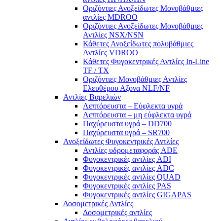
Οριζόντιες Ανοξείδωτες Μονοβάθμιες
αντλίες ΜDROO
Οριζόντιες Ανοξείδωτες Μονοβάθμιες
Αντλίες ΝSX/NSN
Κάθετες Ανοξείδωτες πολυβάθμιες
Αντλίες VDROO
Κάθετες Φυγοκεντρικές Αντλίες In-Line
TF / TX
Oριζόντιες Μονοβάθμιες Αντλίες
Ελευθέρου Αξονα NLF/NF
Αντλίες Βαρελιών
Λεπτόρευστα – Εύφλεκτα υγρά
Λεπτόρευστα – μη εύφλεκτα υγρά
Παχύρευστα υγρά – DD700
Παχύρευστα υγρά – SR700
Ανοξείδωτες Φυγοκεντρικές Αντλίες
Αντλίες υδρομεταφοράς ADE
Φυγοκεντρικές αντλίες ADI
Φυγοκεντρικές αντλίες ADC
Φυγοκεντρικές αντλίες QUAD
Φυγοκεντρικές αντλίες PAS
Φυγοκεντρικές αντλίες GIGAPAS
Δοσομετρικές Αντλίες
Δοσομετρικές αντλίες