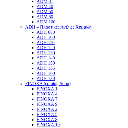
ADM 31
ADM 40
ADM 50
ADM 80
ADM 100
ADH – Πλαστικές Αντλίες Χημικών
ADH 080
ADH 100
ADH 110
ADH 120
ADH 130
ADH 140
ADH 150
ADH 155
ADH 160
ADH 180
FINOXA (coming Soon)
FINOXA 1
FINOXA 4
FINOXA 7
FINOXA 9
FINOXA 2
FINOXA 5
FINOXA 8
FINOXA 10