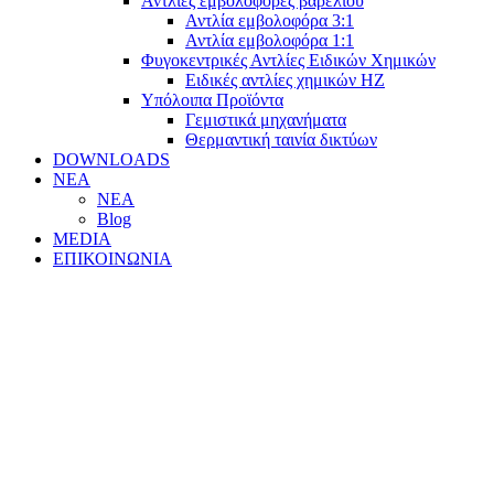
Αντλίες εμβολοφόρες βαρελιού
Αντλία εμβολοφόρα 3:1
Αντλία εμβολοφόρα 1:1
Φυγοκεντρικές Αντλίες Ειδικών Χημικών
Ειδικές αντλίες χημικών ΗΖ
Υπόλοιπα Προϊόντα
Γεμιστικά μηχανήματα
Θερμαντική ταινία δικτύων
DOWNLOADS
ΝΕΑ
ΝΕΑ
Blog
MEDIA
ΕΠΙΚΟΙΝΩΝΙΑ