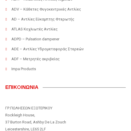
ADV – Κάθετες Φυγοκεντρικές Αντλίες
AD – Αντλίες Εύκαμπτης Φτερωτής
ATLAS Κοχλιωτές Αντλίες
ADPD – Pulsation dampener
ADE – Αντλίες Υδρομεταφοράς Στερεών
ADF – Μετρητές ακριβείας
Impa Products
ΕΠΙΚOIΝΩΝΙΑ
ΓΡ.ΠΩΛΗΣΕΩΝ ΕΞΩΤΕΡΙΚΟΥ
Rockleigh House,
37 Burton Road, Ashby De La Zouch
Leicestershire, LE65 2LF