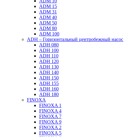
ADM 10
ADM 15
ADM 31
ADM 40
ADM 50
ADM 80
ADM 100
ADH – Горизонтальный центробежный насос
ADH 080
ADH 100
ADH 110
ADH 120
ADH 130
ADH 140
ADH 150
ADH 155
ADH 160
ADH 180
FINOXA
FINOXA 1
FINOXA 4
FINOXA 7
FINOXA 9
FINOXA 2
FINOXA 5