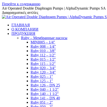
Перейти к содержанию
Air Operated Double Diaphragm Pumps | AlphaDynamic Pumps SA
Διαφραγματικές αντλίες
ГЛАВНАЯ
О КОМПАНИИ
ПРОДУКЦИЯ
Ruby – Мембранные насосы
MINI005 – 1/4″
Ruby 008 – 1/4”
Ruby 010 – 3/8″
Ruby 112 – 1/2″
Ruby 015 – 1/2″
Ruby 115 – 1/2″
Ruby 020 – 3/4″
Ruby 120 – 3/4″
Ruby 025 – 1″
Ruby 125 – 1″
Ruby 126 – DN 25
Ruby 040 – 1 1/2″
Ruby 140 – 1 1/2″
Ruby 141 – DN 40
Ruby 051 – 2″
Ruby 050 – 2″