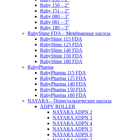
Ruby 150 – 2″
Ruby 151 – 2”
Ruby 080 – 3″
Ruby 081 – 3″
Ruby 180 – 3″
RubyShine FDA – Мембранные насосы
RubyShine 115 FDA
RubyShine 125 FDA
RubyShine 140 FDA
RubyShine 150 FDA
RubyShine 180 FDA
RubyPharma
RubyPharma 115 FDA
RubyPharma 125 FDA
RubyPharma 140 FDA
RubyPharma 150 FDA
RubyPharma 180 FDA
NAYARA – Перистальтические насосы
ADPV ROLLER
NAYARA ADPN 2
NAYARA ADPN 3
NAYARA ADPN 4
NAYARA ADPN 5
NAYARA ADPN 6