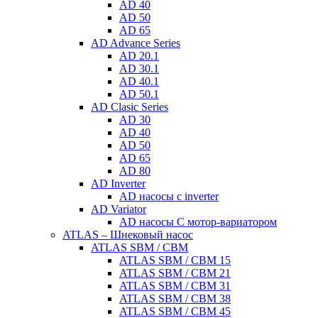
AD 40
AD 50
AD 65
AD Advance Series
AD 20.1
AD 30.1
AD 40.1
AD 50.1
AD Clasic Series
AD 30
AD 40
AD 50
AD 65
AD 80
AD Inverter
AD насосы с inverter
AD Variator
AD насосы С мотор-вариатором
ATLAS – Шнековый насос
ATLAS SBM / CBM
ATLAS SBM / CBM 15
ATLAS SBM / CBM 21
ATLAS SBM / CBM 31
ATLAS SBM / CBM 38
ATLAS SBM / CBM 45