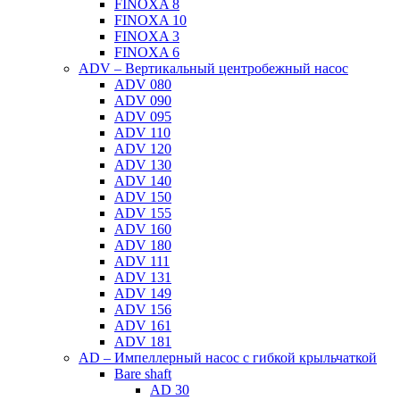
FINOXA 8
FINOXA 10
FINOXA 3
FINOXA 6
ADV – Вертикальный центробежный насос
ADV 080
ADV 090
ADV 095
ADV 110
ADV 120
ADV 130
ADV 140
ADV 150
ADV 155
ADV 160
ADV 180
ADV 111
ADV 131
ADV 149
ADV 156
ADV 161
ADV 181
AD – Импеллерный насос с гибкой крыльчаткой
Bare shaft
AD 30