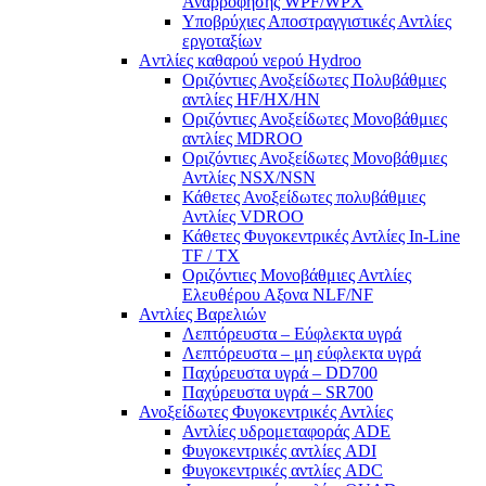
Αναρροφήσης WPF/WPX
Υποβρύχιες Αποστραγγιστικές Αντλίες
εργοταξίων
Aντλίες καθαρού νερού Ηydroo
Οριζόντιες Ανοξείδωτες Πολυβάθμιες
αντλίες ΗF/HX/HN
Οριζόντιες Ανοξείδωτες Μονοβάθμιες
αντλίες ΜDROO
Οριζόντιες Ανοξείδωτες Μονοβάθμιες
Αντλίες ΝSX/NSN
Κάθετες Ανοξείδωτες πολυβάθμιες
Αντλίες VDROO
Κάθετες Φυγοκεντρικές Αντλίες In-Line
TF / TX
Oριζόντιες Μονοβάθμιες Αντλίες
Ελευθέρου Αξονα NLF/NF
Αντλίες Βαρελιών
Λεπτόρευστα – Εύφλεκτα υγρά
Λεπτόρευστα – μη εύφλεκτα υγρά
Παχύρευστα υγρά – DD700
Παχύρευστα υγρά – SR700
Ανοξείδωτες Φυγοκεντρικές Αντλίες
Αντλίες υδρομεταφοράς ADE
Φυγοκεντρικές αντλίες ADI
Φυγοκεντρικές αντλίες ADC