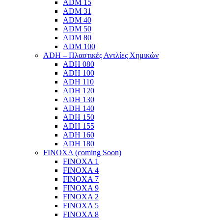
ADM 15
ADM 31
ADM 40
ADM 50
ADM 80
ADM 100
ADH – Πλαστικές Αντλίες Χημικών
ADH 080
ADH 100
ADH 110
ADH 120
ADH 130
ADH 140
ADH 150
ADH 155
ADH 160
ADH 180
FINOXA (coming Soon)
FINOXA 1
FINOXA 4
FINOXA 7
FINOXA 9
FINOXA 2
FINOXA 5
FINOXA 8