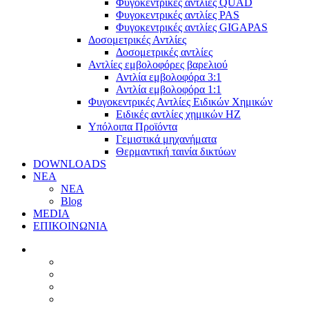
Φυγοκεντρικές αντλίες QUAD
Φυγοκεντρικές αντλίες PAS
Φυγοκεντρικές αντλίες GIGAPAS
Δοσομετρικές Αντλίες
Δοσομετρικές αντλίες
Αντλίες εμβολοφόρες βαρελιού
Αντλία εμβολοφόρα 3:1
Αντλία εμβολοφόρα 1:1
Φυγοκεντρικές Αντλίες Ειδικών Χημικών
Ειδικές αντλίες χημικών ΗΖ
Υπόλοιπα Προϊόντα
Γεμιστικά μηχανήματα
Θερμαντική ταινία δικτύων
DOWNLOADS
ΝΕΑ
ΝΕΑ
Blog
MEDIA
ΕΠΙΚΟΙΝΩΝΙΑ