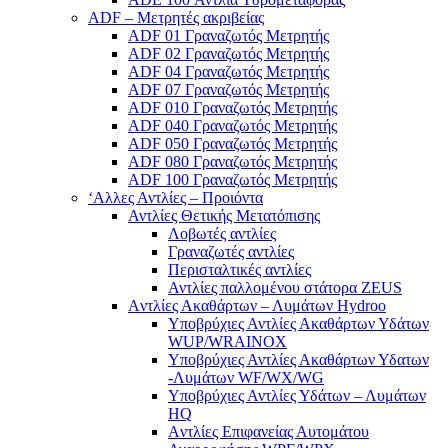
ADF – Μετρητές ακριβείας
ADF 01 Γραναζωτός Μετρητής
ADF 02 Γραναζωτός Μετρητής
ADF 04 Γραναζωτός Μετρητής
ADF 07 Γραναζωτός Μετρητής
ADF 010 Γραναζωτός Μετρητής
ADF 040 Γραναζωτός Μετρητής
ADF 050 Γραναζωτός Μετρητής
ADF 080 Γραναζωτός Μετρητής
ADF 100 Γραναζωτός Μετρητής
‘Αλλες Αντλίες – Προιόντα
Αντλίες Θετικής Μετατόπισης
Λοβωτές αντλίες
Γραναζωτές αντλίες
Περισταλτικές αντλίες
Αντλίες παλλομένου στάτορα ZEUS
Aντλίες Ακαθάρτων – Λυμάτων Hydroo
Υποβρύχιες Αντλίες Ακαθάρτων Υδάτων
WUP/WRAINOX
Υποβρύχιες Αντλίες Ακαθάρτων Υδατων
-Λυμάτων WF/WX/WG
Yποβρύχιες Αντλίες Υδάτων – Λυμάτων
ΗQ
Aντλίες Επιφανείας Αυτομάτου