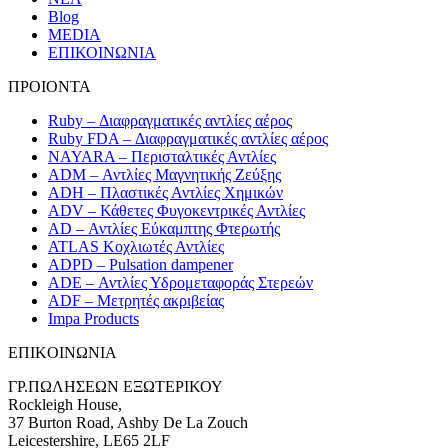
Blog
MEDIA
ΕΠΙΚΟΙΝΩΝΙΑ
ΠΡΟΙΟΝΤΑ
Ruby – Διαφραγματικές αντλίες αέρος
Ruby FDA – Διαφραγματικές αντλίες αέρος
NAYARA – Περισταλτικές Αντλίες
ADM – Αντλίες Μαγνητικής Ζεύξης
ADH – Πλαστικές Αντλίες Χημικών
ADV – Κάθετες Φυγοκεντρικές Αντλίες
AD – Αντλίες Εύκαμπτης Φτερωτής
ATLAS Κοχλιωτές Αντλίες
ADPD – Pulsation dampener
ADE – Αντλίες Υδρομεταφοράς Στερεών
ADF – Μετρητές ακριβείας
Impa Products
ΕΠΙΚOIΝΩΝΙΑ
ΓΡ.ΠΩΛΗΣΕΩΝ ΕΞΩΤΕΡΙΚΟΥ
Rockleigh House,
37 Burton Road, Ashby De La Zouch
Leicestershire, LE65 2LF