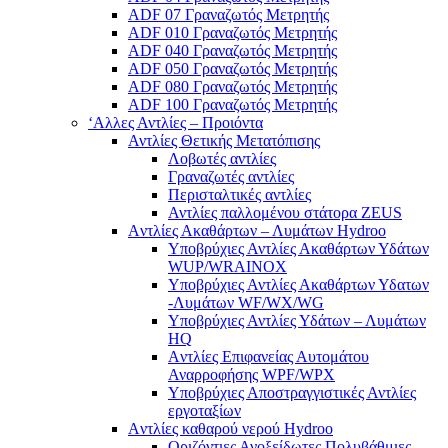
ADF 07 Γραναζωτός Μετρητής
ADF 010 Γραναζωτός Μετρητής
ADF 040 Γραναζωτός Μετρητής
ADF 050 Γραναζωτός Μετρητής
ADF 080 Γραναζωτός Μετρητής
ADF 100 Γραναζωτός Μετρητής
‘Αλλες Αντλίες – Προιόντα
Αντλίες Θετικής Μετατόπισης
Λοβωτές αντλίες
Γραναζωτές αντλίες
Περισταλτικές αντλίες
Αντλίες παλλομένου στάτορα ZEUS
Aντλίες Ακαθάρτων – Λυμάτων Hydroo
Υποβρύχιες Αντλίες Ακαθάρτων Υδάτων
WUP/WRAINOX
Υποβρύχιες Αντλίες Ακαθάρτων Υδατων
-Λυμάτων WF/WX/WG
Yποβρύχιες Αντλίες Υδάτων – Λυμάτων
ΗQ
Aντλίες Επιφανείας Αυτομάτου
Αναρροφήσης WPF/WPX
Υποβρύχιες Αποστραγγιστικές Αντλίες
εργοταξίων
Aντλίες καθαρού νερού Ηydroo
Οριζόντιες Ανοξείδωτες Πολυβάθμιες