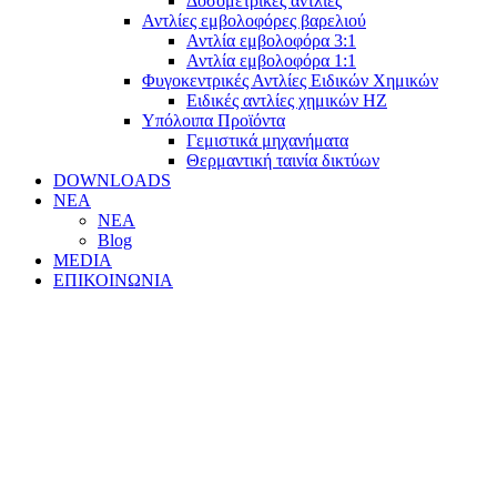
Δοσομετρικές αντλίες
Αντλίες εμβολοφόρες βαρελιού
Αντλία εμβολοφόρα 3:1
Αντλία εμβολοφόρα 1:1
Φυγοκεντρικές Αντλίες Ειδικών Χημικών
Ειδικές αντλίες χημικών ΗΖ
Υπόλοιπα Προϊόντα
Γεμιστικά μηχανήματα
Θερμαντική ταινία δικτύων
DOWNLOADS
ΝΕΑ
ΝΕΑ
Blog
MEDIA
ΕΠΙΚΟΙΝΩΝΙΑ