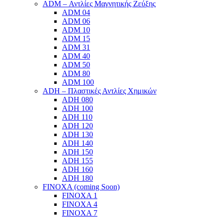
ADM – Αντλίες Μαγνητικής Ζεύξης
ADM 04
ADM 06
ADM 10
ADM 15
ADM 31
ADM 40
ADM 50
ADM 80
ADM 100
ADH – Πλαστικές Αντλίες Χημικών
ADH 080
ADH 100
ADH 110
ADH 120
ADH 130
ADH 140
ADH 150
ADH 155
ADH 160
ADH 180
FINOXA (coming Soon)
FINOXA 1
FINOXA 4
FINOXA 7