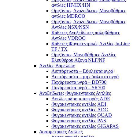
αντλίες ΗF/HX/HN
Οριζόντιες Ανοξείδωτες Μονοβάθμιες
αντλίες ΜDROO
Οριζόντιες Ανοξείδωτες Μονοβάθμιες
Αντλίες ΝSX/NSN
Κάθετες Ανοξείδωτες πολυβάθμιες
Αντλίες VDROO
Κάθετες Φυγοκεντρικές Αντλίες In-Line
TF / TX
Oριζόντιες Μονοβάθμιες Αντλίες
Ελευθέρου Αξονα NLF/NF
Αντλίες Βαρελιών
Λεπτόρευστα – Εύφλεκτα υγρά
Λεπτόρευστα – μη εύφλεκτα υγρά
Παχύρευστα υγρά – DD700
Παχύρευστα υγρά – SR700
Ανοξείδωτες Φυγοκεντρικές Αντλίες
Αντλίες υδρομεταφοράς ADE
Φυγοκεντρικές αντλίες ADI
Φυγοκεντρικές αντλίες ADC
Φυγοκεντρικές αντλίες QUAD
Φυγοκεντρικές αντλίες PAS
Φυγοκεντρικές αντλίες GIGAPAS
Δοσομετρικές Αντλίες