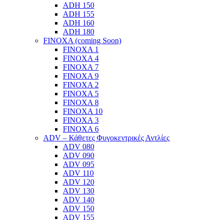
ADH 150
ADH 155
ADH 160
ADH 180
FINOXA (coming Soon)
FINOXA 1
FINOXA 4
FINOXA 7
FINOXA 9
FINOXA 2
FINOXA 5
FINOXA 8
FINOXA 10
FINOXA 3
FINOXA 6
ADV – Κάθετες Φυγοκεντρικές Αντλίες
ADV 080
ADV 090
ADV 095
ADV 110
ADV 120
ADV 130
ADV 140
ADV 150
ADV 155