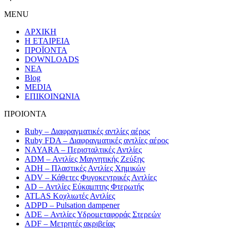
MENU
ΑΡΧΙΚΗ
Η ΕΤΑΙΡΕΙΑ
ΠΡΟΪΟΝΤΑ
DOWNLOADS
ΝΕΑ
Blog
MEDIA
ΕΠΙΚΟΙΝΩΝΙΑ
ΠΡΟΙΟΝΤΑ
Ruby – Διαφραγματικές αντλίες αέρος
Ruby FDA – Διαφραγματικές αντλίες αέρος
NAYARA – Περισταλτικές Αντλίες
ADM – Αντλίες Μαγνητικής Ζεύξης
ADH – Πλαστικές Αντλίες Χημικών
ADV – Κάθετες Φυγοκεντρικές Αντλίες
AD – Αντλίες Εύκαμπτης Φτερωτής
ATLAS Κοχλιωτές Αντλίες
ADPD – Pulsation dampener
ADE – Αντλίες Υδρομεταφοράς Στερεών
ADF – Μετρητές ακριβείας