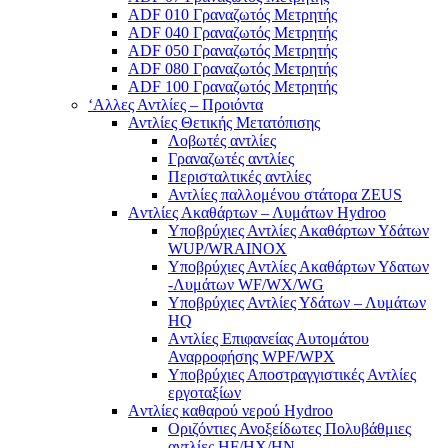
ADF 010 Γραναζωτός Μετρητής
ADF 040 Γραναζωτός Μετρητής
ADF 050 Γραναζωτός Μετρητής
ADF 080 Γραναζωτός Μετρητής
ADF 100 Γραναζωτός Μετρητής
‘Αλλες Αντλίες – Προιόντα
Αντλίες Θετικής Μετατόπισης
Λοβωτές αντλίες
Γραναζωτές αντλίες
Περισταλτικές αντλίες
Αντλίες παλλομένου στάτορα ZEUS
Aντλίες Ακαθάρτων – Λυμάτων Hydroo
Υποβρύχιες Αντλίες Ακαθάρτων Υδάτων
WUP/WRAINOX
Υποβρύχιες Αντλίες Ακαθάρτων Υδατων
-Λυμάτων WF/WX/WG
Yποβρύχιες Αντλίες Υδάτων – Λυμάτων
ΗQ
Aντλίες Επιφανείας Αυτομάτου
Αναρροφήσης WPF/WPX
Υποβρύχιες Αποστραγγιστικές Αντλίες
εργοταξίων
Aντλίες καθαρού νερού Ηydroo
Οριζόντιες Ανοξείδωτες Πολυβάθμιες
αντλίες ΗF/HX/HN