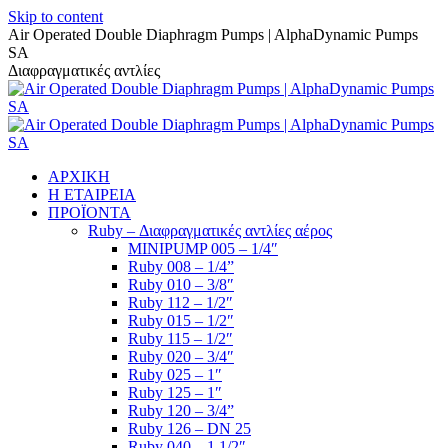
Skip to content
Air Operated Double Diaphragm Pumps | AlphaDynamic Pumps
SA
Διαφραγματικές αντλίες
ΑΡΧΙΚΗ
Η ΕΤΑΙΡΕΙΑ
ΠΡΟΪΟΝΤΑ
Ruby – Διαφραγματικές αντλίες αέρος
MINIPUMP 005 – 1/4″
Ruby 008 – 1/4”
Ruby 010 – 3/8″
Ruby 112 – 1/2″
Ruby 015 – 1/2″
Ruby 115 – 1/2″
Ruby 020 – 3/4″
Ruby 025 – 1″
Ruby 125 – 1″
Ruby 120 – 3/4”
Ruby 126 – DN 25
Ruby 040 – 1 1/2″