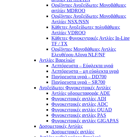
Οριζόντιες Ανοξείδωτες Μονοβάθμιες
αντλίες ΜDROO
Οριζόντιες Ανοξείδωτες Μονοβάθμιες
Αντλίες ΝSX/NSN
Κάθετες Ανοξείδωτες πολυβάθμιες
Αντλίες VDROO
Κάθετες Φυγοκεντρικές Αντλίες In-Line
TF / TX
Oριζόντιες Μονοβάθμιες Αντλίες
Ελευθέρου Αξονα NLF/NF
Αντλίες Βαρελιών
Λεπτόρευστα – Εύφλεκτα υγρά
Λεπτόρευστα – μη εύφλεκτα υγρά
Παχύρευστα υγρά – DD700
Παχύρευστα υγρά – SR700
Ανοξείδωτες Φυγοκεντρικές Αντλίες
Αντλίες υδρομεταφοράς ADE
Φυγοκεντρικές αντλίες ADI
Φυγοκεντρικές αντλίες ADC
Φυγοκεντρικές αντλίες QUAD
Φυγοκεντρικές αντλίες PAS
Φυγοκεντρικές αντλίες GIGAPAS
Δοσομετρικές Αντλίες
Δοσομετρικές αντλίες