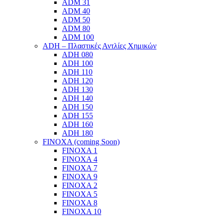
ADM 31
ADM 40
ADM 50
ADM 80
ADM 100
ADH – Πλαστικές Αντλίες Χημικών
ADH 080
ADH 100
ADH 110
ADH 120
ADH 130
ADH 140
ADH 150
ADH 155
ADH 160
ADH 180
FINOXA (coming Soon)
FINOXA 1
FINOXA 4
FINOXA 7
FINOXA 9
FINOXA 2
FINOXA 5
FINOXA 8
FINOXA 10