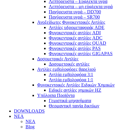
Λεπτόρευστα – Εύφλεκτα υγρά
Λεπτόρευστα – μη εύφλεκτα υγρά
Παχύρευστα υγρά – DD700
Παχύρευστα υγρά – SR700
Ανοξείδωτες Φυγοκεντρικές Αντλίες
Αντλίες υδρομεταφοράς ADE
Φυγοκεντρικές αντλίες ADI
Φυγοκεντρικές αντλίες ADC
Φυγοκεντρικές αντλίες QUAD
Φυγοκεντρικές αντλίες PAS
Φυγοκεντρικές αντλίες GIGAPAS
Δοσομετρικές Αντλίες
Δοσομετρικές αντλίες
Αντλίες εμβολοφόρες βαρελιού
Αντλία εμβολοφόρα 3:1
Αντλία εμβολοφόρα 1:1
Φυγοκεντρικές Αντλίες Ειδικών Χημικών
Ειδικές αντλίες χημικών ΗΖ
Υπόλοιπα Προϊόντα
Γεμιστικά μηχανήματα
Θερμαντική ταινία δικτύων
DOWNLOADS
ΝΕΑ
ΝΕΑ
Blog