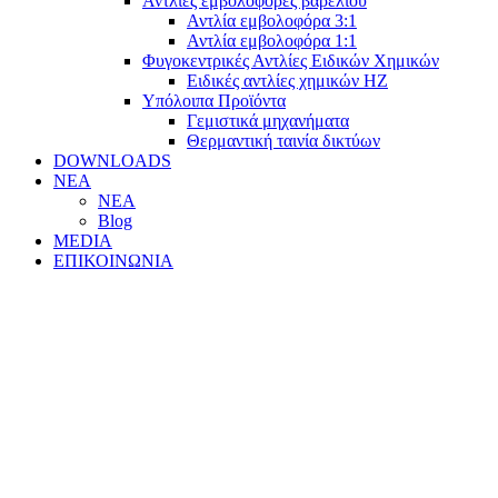
Αντλίες εμβολοφόρες βαρελιού
Αντλία εμβολοφόρα 3:1
Αντλία εμβολοφόρα 1:1
Φυγοκεντρικές Αντλίες Ειδικών Χημικών
Ειδικές αντλίες χημικών ΗΖ
Υπόλοιπα Προϊόντα
Γεμιστικά μηχανήματα
Θερμαντική ταινία δικτύων
DOWNLOADS
ΝΕΑ
ΝΕΑ
Blog
MEDIA
ΕΠΙΚΟΙΝΩΝΙΑ