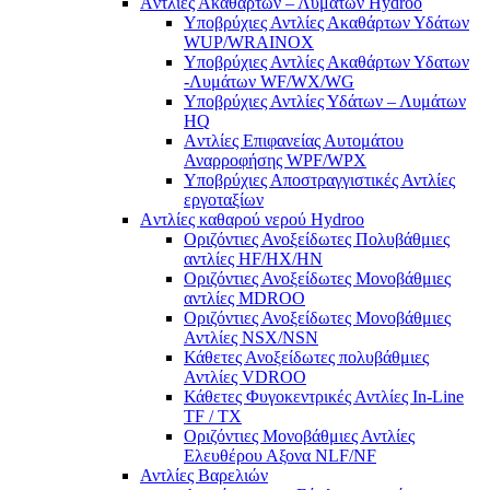
Aντλίες Ακαθάρτων – Λυμάτων Hydroo
Υποβρύχιες Αντλίες Ακαθάρτων Υδάτων
WUP/WRAINOX
Υποβρύχιες Αντλίες Ακαθάρτων Υδατων
-Λυμάτων WF/WX/WG
Yποβρύχιες Αντλίες Υδάτων – Λυμάτων
ΗQ
Aντλίες Επιφανείας Αυτομάτου
Αναρροφήσης WPF/WPX
Υποβρύχιες Αποστραγγιστικές Αντλίες
εργοταξίων
Aντλίες καθαρού νερού Ηydroo
Οριζόντιες Ανοξείδωτες Πολυβάθμιες
αντλίες ΗF/HX/HN
Οριζόντιες Ανοξείδωτες Μονοβάθμιες
αντλίες ΜDROO
Οριζόντιες Ανοξείδωτες Μονοβάθμιες
Αντλίες ΝSX/NSN
Κάθετες Ανοξείδωτες πολυβάθμιες
Αντλίες VDROO
Κάθετες Φυγοκεντρικές Αντλίες In-Line
TF / TX
Oριζόντιες Μονοβάθμιες Αντλίες
Ελευθέρου Αξονα NLF/NF
Αντλίες Βαρελιών