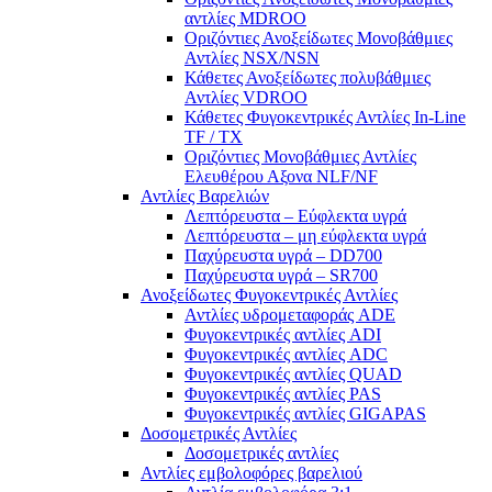
αντλίες ΜDROO
Οριζόντιες Ανοξείδωτες Μονοβάθμιες
Αντλίες ΝSX/NSN
Κάθετες Ανοξείδωτες πολυβάθμιες
Αντλίες VDROO
Κάθετες Φυγοκεντρικές Αντλίες In-Line
TF / TX
Oριζόντιες Μονοβάθμιες Αντλίες
Ελευθέρου Αξονα NLF/NF
Αντλίες Βαρελιών
Λεπτόρευστα – Εύφλεκτα υγρά
Λεπτόρευστα – μη εύφλεκτα υγρά
Παχύρευστα υγρά – DD700
Παχύρευστα υγρά – SR700
Ανοξείδωτες Φυγοκεντρικές Αντλίες
Αντλίες υδρομεταφοράς ADE
Φυγοκεντρικές αντλίες ADI
Φυγοκεντρικές αντλίες ADC
Φυγοκεντρικές αντλίες QUAD
Φυγοκεντρικές αντλίες PAS
Φυγοκεντρικές αντλίες GIGAPAS
Δοσομετρικές Αντλίες
Δοσομετρικές αντλίες
Αντλίες εμβολοφόρες βαρελιού