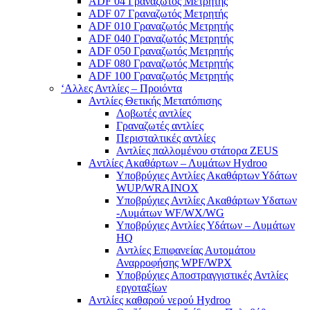
ADF 04 Γραναζωτός Μετρητής
ADF 07 Γραναζωτός Μετρητής
ADF 010 Γραναζωτός Μετρητής
ADF 040 Γραναζωτός Μετρητής
ADF 050 Γραναζωτός Μετρητής
ADF 080 Γραναζωτός Μετρητής
ADF 100 Γραναζωτός Μετρητής
‘Αλλες Αντλίες – Προιόντα
Αντλίες Θετικής Μετατόπισης
Λοβωτές αντλίες
Γραναζωτές αντλίες
Περισταλτικές αντλίες
Αντλίες παλλομένου στάτορα ZEUS
Aντλίες Ακαθάρτων – Λυμάτων Hydroo
Υποβρύχιες Αντλίες Ακαθάρτων Υδάτων
WUP/WRAINOX
Υποβρύχιες Αντλίες Ακαθάρτων Υδατων
-Λυμάτων WF/WX/WG
Yποβρύχιες Αντλίες Υδάτων – Λυμάτων
ΗQ
Aντλίες Επιφανείας Αυτομάτου
Αναρροφήσης WPF/WPX
Υποβρύχιες Αποστραγγιστικές Αντλίες
εργοταξίων
Aντλίες καθαρού νερού Ηydroo