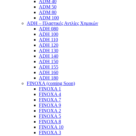
ADM 40
ADM 50
ADM 80
ADM 100
ADH – Πλαστικές Αντλίες Χημικών
ADH 080
ADH 100
ADH 110
ADH 120
ADH 130
ADH 140
ADH 150
ADH 155
ADH 160
ADH 180
FINOXA (coming Soon)
FINOXA 1
FINOXA 4
FINOXA 7
FINOXA 9
FINOXA 2
FINOXA 5
FINOXA 8
FINOXA 10
FINOXA 3