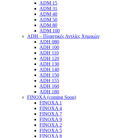
ADM 15
ADM 31
ADM 40
ADM 50
ADM 80
ADM 100
ADH – Πλαστικές Αντλίες Χημικών
ADH 080
ADH 100
ADH 110
ADH 120
ADH 130
ADH 140
ADH 150
ADH 155
ADH 160
ADH 180
FINOXA (coming Soon)
FINOXA 1
FINOXA 4
FINOXA 7
FINOXA 9
FINOXA 2
FINOXA 5
FINOXA 8