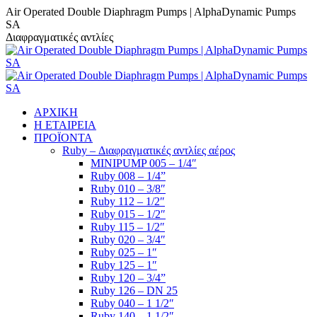
Skip
Facebook
YouTube
Linkedin
Air Operated Double Diaphragm Pumps | AlphaDynamic Pumps
to
SA
content
Διαφραγματικές αντλίες
ΑΡΧΙΚΗ
Η ΕΤΑΙΡΕΙΑ
ΠΡΟΪΟΝΤΑ
Ruby – Διαφραγματικές αντλίες αέρος
MINIPUMP 005 – 1/4″
Ruby 008 – 1/4”
Ruby 010 – 3/8″
Ruby 112 – 1/2″
Ruby 015 – 1/2″
Ruby 115 – 1/2″
Ruby 020 – 3/4″
Ruby 025 – 1″
Ruby 125 – 1″
Ruby 120 – 3/4”
Ruby 126 – DN 25
Ruby 040 – 1 1/2″
Ruby 140 – 1 1/2″