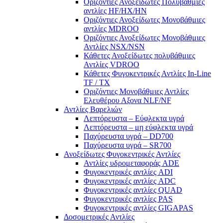
Οριζόντιες Ανοξείδωτες Πολυβάθμιες
αντλίες ΗF/HX/HN
Οριζόντιες Ανοξείδωτες Μονοβάθμιες
αντλίες ΜDROO
Οριζόντιες Ανοξείδωτες Μονοβάθμιες
Αντλίες ΝSX/NSN
Κάθετες Ανοξείδωτες πολυβάθμιες
Αντλίες VDROO
Κάθετες Φυγοκεντρικές Αντλίες In-Line
TF / TX
Oριζόντιες Μονοβάθμιες Αντλίες
Ελευθέρου Αξονα NLF/NF
Αντλίες Βαρελιών
Λεπτόρευστα – Εύφλεκτα υγρά
Λεπτόρευστα – μη εύφλεκτα υγρά
Παχύρευστα υγρά – DD700
Παχύρευστα υγρά – SR700
Ανοξείδωτες Φυγοκεντρικές Αντλίες
Αντλίες υδρομεταφοράς ADE
Φυγοκεντρικές αντλίες ADI
Φυγοκεντρικές αντλίες ADC
Φυγοκεντρικές αντλίες QUAD
Φυγοκεντρικές αντλίες PAS
Φυγοκεντρικές αντλίες GIGAPAS
Δοσομετρικές Αντλίες