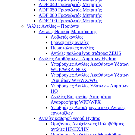
ADF 040 Γραναζωτός Μετρητής
ADF 050 Γραναζωτός Μετρητής
ADF 080 Γραναζωτός Μετρητής
ADF 100 Γραναζωτός Μετρητής
‘Αλλες Αντλίες – Προιόντα
Αντλίες Θετικής Μετατόπισης
Λοβωτές αντλίες
Γραναζωτές αντλίες
Περισταλτικές αντλίες
Αντλίες παλλομένου στάτορα ZEUS
Aντλίες Ακαθάρτων – Λυμάτων Hydroo
Υποβρύχιες Αντλίες Ακαθάρτων Υδάτων
WUP/WRAINOX
Υποβρύχιες Αντλίες Ακαθάρτων Υδατων
-Λυμάτων WF/WX/WG
Yποβρύχιες Αντλίες Υδάτων – Λυμάτων
ΗQ
Aντλίες Επιφανείας Αυτομάτου
Αναρροφήσης WPF/WPX
Υποβρύχιες Αποστραγγιστικές Αντλίες
εργοταξίων
Aντλίες καθαρού νερού Ηydroo
Οριζόντιες Ανοξείδωτες Πολυβάθμιες
αντλίες ΗF/HX/HN
Οριζόντιες Ανοξείδωτες Μονοβάθμιες