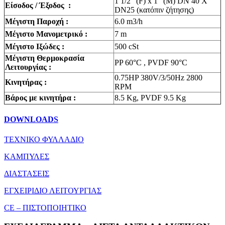
1 1/2″ (F) x 1″ (M) DN 40 X
Είσοδος / Έξοδος :
DN25 (κατόπιν ζήτησης)
Μέγιστη Παροχή :
6.0 m3/h
Μέγιστο Μανομετρικό :
7 m
Mέγιστο Ιξώδες :
500 cSt
Mέγιστη Θερμοκρασία
PP 60°C , PVDF 90°C
Λειτουργίας :
0.75HP 380V/3/50Hz 2800
Κινητήρας :
RPM
Βάρος με κινητήρα :
8.5 Kg, PVDF 9.5 Kg
DOWNLOADS
ΤΕΧΝΙΚΟ ΦΥΛΛΑΔΙΟ
ΚΑΜΠΥΛΕΣ
ΔΙΑΣΤΑΣΕΙΣ
ΕΓΧΕΙΡΙΔΙΟ ΛΕΙΤΟΥΡΓΙΑΣ
CE – ΠΙΣΤΟΠΟΙΗΤΙΚΟ