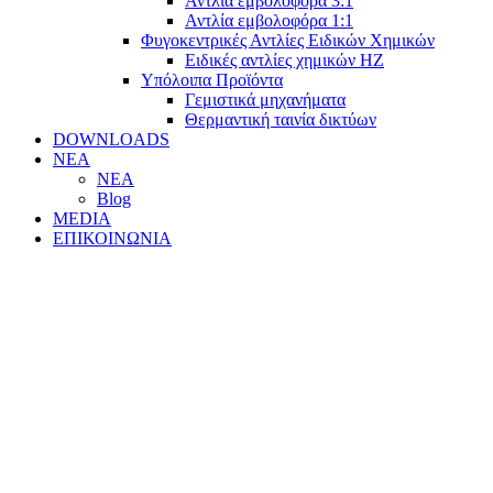
Αντλία εμβολοφόρα 3:1
Αντλία εμβολοφόρα 1:1
Φυγοκεντρικές Αντλίες Ειδικών Χημικών
Ειδικές αντλίες χημικών ΗΖ
Υπόλοιπα Προϊόντα
Γεμιστικά μηχανήματα
Θερμαντική ταινία δικτύων
DOWNLOADS
ΝΕΑ
ΝΕΑ
Blog
MEDIA
ΕΠΙΚΟΙΝΩΝΙΑ