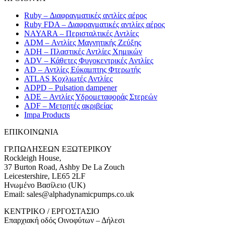
Ruby – Διαφραγματικές αντλίες αέρος
Ruby FDA – Διαφραγματικές αντλίες αέρος
NAYARA – Περισταλτικές Αντλίες
ADM – Αντλίες Μαγνητικής Ζεύξης
ADH – Πλαστικές Αντλίες Χημικών
ADV – Κάθετες Φυγοκεντρικές Αντλίες
AD – Αντλίες Εύκαμπτης Φτερωτής
ATLAS Κοχλιωτές Αντλίες
ADPD – Pulsation dampener
ADE – Αντλίες Υδρομεταφοράς Στερεών
ADF – Μετρητές ακριβείας
Impa Products
ΕΠΙΚOIΝΩΝΙΑ
ΓΡ.ΠΩΛΗΣΕΩΝ ΕΞΩΤΕΡΙΚΟΥ
Rockleigh House,
37 Burton Road, Ashby De La Zouch
Leicestershire, LE65 2LF
Ηνωμένο Βασίλειο (UK)
Email: sales@alphadynamicpumps.co.uk
KENTΡIKO / ΕΡΓΟΣΤΑΣΙΟ
Επαρχιακή οδός Οινοφύτων – Δήλεσι