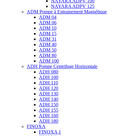
NAYARA ADPV 100
NAYARA ADPV 125
ADM Pompe à Entrainement Magnétique
ADM 04
ADM 06
ADM 10
ADM 15
ADM 31
ADM 40
ADM 50
ADM 80
ADM 100
ADH Pompe Centrifuge Horizontale
ADH 080
ADH 100
ADH 110
ADH 120
ADH 130
ADH 140
ADH 150
ADH 155
ADH 160
ADH 180
FINOXA
FINOXA 1