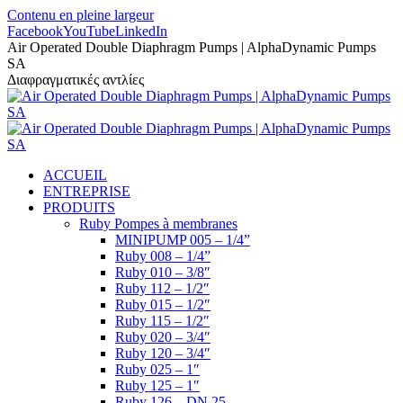
Contenu en pleine largeur
Facebook
YouTube
LinkedIn
Air Operated Double Diaphragm Pumps | AlphaDynamic Pumps
SA
Διαφραγματικές αντλίες
ACCUEIL
ENTREPRISE
PRODUITS
Ruby Pompes à membranes
MINIPUMP 005 – 1/4”
Ruby 008 – 1/4”
Ruby 010 – 3/8″
Ruby 112 – 1/2″
Ruby 015 – 1/2″
Ruby 115 – 1/2″
Ruby 020 – 3/4″
Ruby 120 – 3/4″
Ruby 025 – 1″
Ruby 125 – 1″
Ruby 126 – DN 25