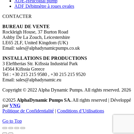
ADE-Helicoidal pump
ADF Débitmètre à roues ovales
CONTACTER
BUREAU DE VENTE
Rockleigh House, 37 Burton Road
Ashby De La Zouch, Leicestershire
LE65 2LF, United Kingdom (UK)
Email: sales@alphadynamicpumps.co.uk
INSTALLATIONS DE PRODUCTIONS
3 Eleftherias Str. Kifissia Industrial Park
14564 Kifissia Greece
Tel : +30 215 215 9580 , +30 215 215 9520
Email: sales@alphadynamic.eu
Copyright © 2022 Alpha Dynamic Pumps. All rights reserved. 2026
©2025
AlphaDynamic Pumps SA.
All rights reserved | Développé
par
VNG
Politique de Confidentialité
|
Conditions d’Utilisations
Go to Top