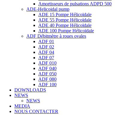
Amortisseurs de pulsations ADPD 500
ADE-Helicoidal pump
ADE 15 Pompe Ηélicoïdale
ADE 55 Pompe Ηélicoïdale
ADE 40 Pompe Ηélicoïdale
ADE 100 Pompe Ηélicoïdale
ADF Débitmètre à roues ovales
ADF 01
ADF 02
ADF 04
ADF 07
ADF 010
ADF 040
ADF 050
ADF 080
ADF 100
DOWNLOADS
NEWS
NEWS
MEDIA
NOUS CONTACTER