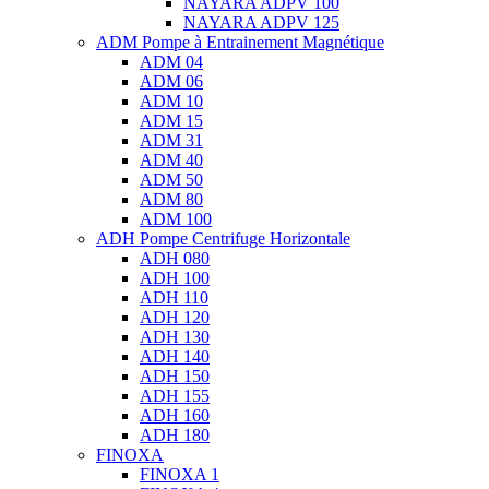
NAYARA ADPV 100
NAYARA ADPV 125
ADM Pompe à Entrainement Magnétique
ADM 04
ADM 06
ADM 10
ADM 15
ADM 31
ADM 40
ADM 50
ADM 80
ADM 100
ADH Pompe Centrifuge Horizontale
ADH 080
ADH 100
ADH 110
ADH 120
ADH 130
ADH 140
ADH 150
ADH 155
ADH 160
ADH 180
FINOXA
FINOXA 1