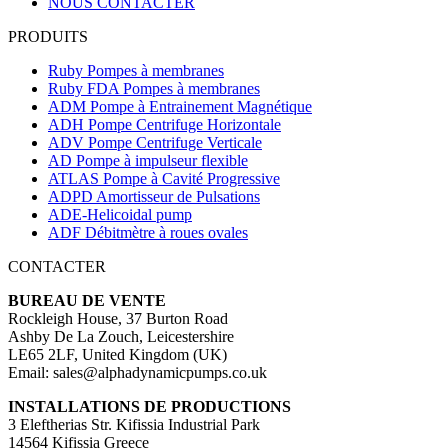
NOUS CONTACTER
PRODUITS
Ruby Pompes à membranes
Ruby FDA Pompes à membranes
ADM Pompe à Entrainement Magnétique
ADH Pompe Centrifuge Horizontale
ADV Pompe Centrifuge Verticale
AD Pompe à impulseur flexible
ATLAS Pompe à Cavité Progressive
ADPD Amortisseur de Pulsations
ADE-Helicoidal pump
ADF Débitmètre à roues ovales
CONTACTER
BUREAU DE VENTE
Rockleigh House, 37 Burton Road
Ashby De La Zouch, Leicestershire
LE65 2LF, United Kingdom (UK)
Email: sales@alphadynamicpumps.co.uk
INSTALLATIONS DE PRODUCTIONS
3 Eleftherias Str. Kifissia Industrial Park
14564 Kifissia Greece