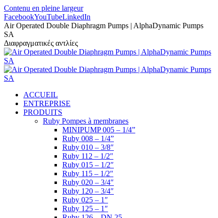
Contenu en pleine largeur
Facebook
YouTube
LinkedIn
Air Operated Double Diaphragm Pumps | AlphaDynamic Pumps
SA
Διαφραγματικές αντλίες
ACCUEIL
ENTREPRISE
PRODUITS
Ruby Pompes à membranes
MINIPUMP 005 – 1/4”
Ruby 008 – 1/4”
Ruby 010 – 3/8″
Ruby 112 – 1/2″
Ruby 015 – 1/2″
Ruby 115 – 1/2″
Ruby 020 – 3/4″
Ruby 120 – 3/4″
Ruby 025 – 1″
Ruby 125 – 1″
Ruby 126 – DN 25