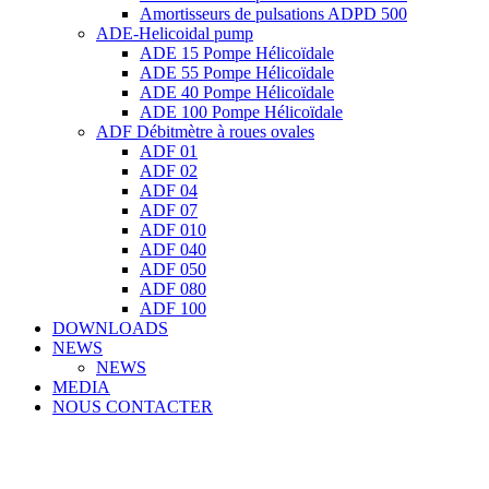
Amortisseurs de pulsations ADPD 500
ADE-Helicoidal pump
ADE 15 Pompe Ηélicoïdale
ADE 55 Pompe Ηélicoïdale
ADE 40 Pompe Ηélicoïdale
ADE 100 Pompe Ηélicoïdale
ADF Débitmètre à roues ovales
ADF 01
ADF 02
ADF 04
ADF 07
ADF 010
ADF 040
ADF 050
ADF 080
ADF 100
DOWNLOADS
NEWS
NEWS
MEDIA
NOUS CONTACTER