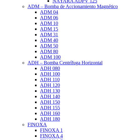
NAYARA ADPV 125
ADM – Bomba de Accionamiento Magnético
ADM 04
ADM 06
ADM 10
ADM 15
ADM 31
ADM 40
ADM 50
ADM 80
ADM 100
ADH – Bomba Centrífuga Horizontal
ADH 080
ADH 100
ADH 110
ADH 120
ADH 130
ADH 140
ADH 150
ADH 155
ADH 160
ADH 180
FINOXA
FINOXA 1
FINOXA 4