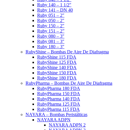
Ruby 140 – 1 1/2″
Ruby 141 – DN 40
Ruby 051 – 2″
Ruby 050 – 2″
Ruby 150 – 2″
Ruby 151 – 2”
Ruby 080 – 3″
Ruby 081 – 3″
Ruby 180 – 3″
RubyShine – Bombas De Aire De Diafragma
RubyShine 115 FDA
RubyShine 125 FDA
RubyShine 140 FDA
RubyShine 150 FDA
RubyShine 180 FDA
RubyPharma – Bombas De Aire De Diafragma
RubyPharma 180 FDA
RubyPharma 150 FDA
RubyPharma 140 FDA
RubyPharma 125 FDA
RubyPharma 115 FDA
NAYARA – Bombas Peristálticas
NAYARA ADPN
NAYARA ADPN 2