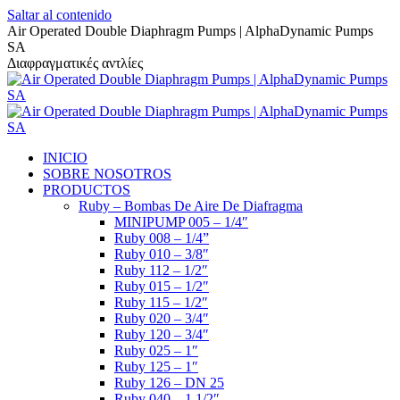
Saltar al contenido
Air Operated Double Diaphragm Pumps | AlphaDynamic Pumps
SA
Διαφραγματικές αντλίες
INICIO
SOBRE NOSOTROS
PRODUCTOS
Ruby – Bombas De Aire De Diafragma
MINIPUMP 005 – 1/4″
Ruby 008 – 1/4”
Ruby 010 – 3/8″
Ruby 112 – 1/2″
Ruby 015 – 1/2″
Ruby 115 – 1/2″
Ruby 020 – 3/4″
Ruby 120 – 3/4″
Ruby 025 – 1″
Ruby 125 – 1″
Ruby 126 – DN 25
Ruby 040 – 1 1/2″