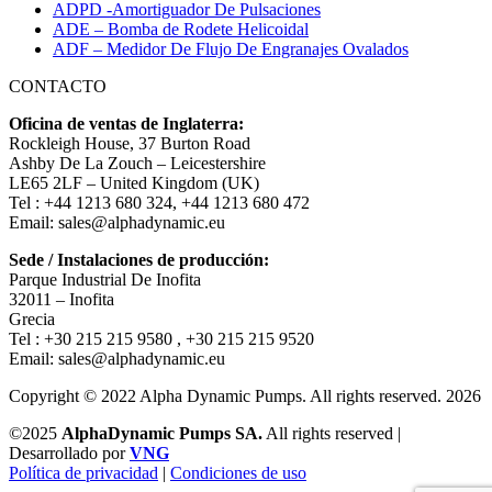
ADPD -Amortiguador De Pulsaciones
ADE – Bomba de Rodete Helicoidal
ADF – Medidor De Flujo De Engranajes Ovalados
CONTACTO
Oficina de ventas de Inglaterra:
Rockleigh House, 37 Burton Road
Ashby De La Zouch – Leicestershire
LE65 2LF – United Kingdom (UK)
Tel : +44 1213 680 324, +44 1213 680 472
Email: sales@alphadynamic.eu
Sede / Instalaciones de producción:
Parque Industrial De Inofita
32011 – Inofita
Grecia
Tel : +30 215 215 9580 , +30 215 215 9520
Email: sales@alphadynamic.eu
Copyright © 2022 Alpha Dynamic Pumps. All rights reserved. 2026
©2025
AlphaDynamic Pumps SA.
All rights reserved |
Desarrollado por
VNG
Política de privacidad
|
Condiciones de uso