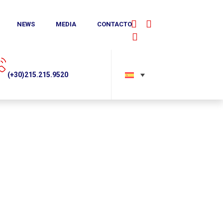
NEWS
MEDIA
CONTACTO
Facebook
YouTube
Linkedin
sales@alphadynamic.eu
215.215.9520