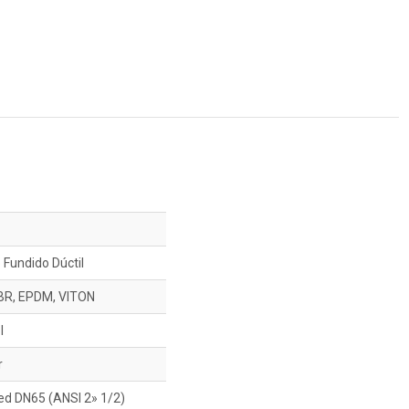
 Fundido Dúctil
BR, EPDM, VITON
l
r
ed DN65 (ANSI 2» 1/2)