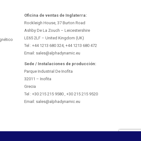
Oficina de ventas de Inglaterra:
Rockleigh House, 37 Burton Road
Ashby De La Zouch – Leicestershire
LE65 2LF – United Kingdom (UK)
gnético
Tel : +44 1213 680 324, +44 1213 680 472
Email: sales@alphadynamic.eu
Sede / Instalaciones de producción:
Parque Industrial De Inofita
32011 – Inofita
Grecia
Tel : +30 215 215 9580 , +30 215 215 9520
Email: sales@alphadynamic.eu