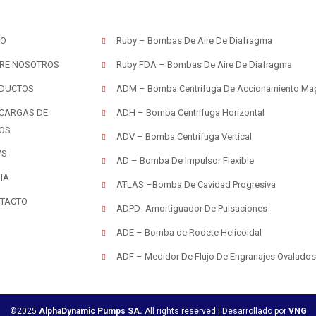
IO
Ruby – Bombas De Aire De Diafragma
RE NOSOTROS
Ruby FDA – Bombas De Aire De Diafragma
DUCTOS
ADM – Bomba Centrífuga De Accionamiento Ma
CARGAS DE
ADH – Bomba Centrífuga Horizontal
OS
ADV – Bomba Centrífuga Vertical
WS
AD – Bomba De Impulsor Flexible
IA
ATLAS –Bomba De Cavidad Progresiva
TACTO
ADPD -Amortiguador De Pulsaciones
ADE – Bomba de Rodete Helicoidal
ADF – Medidor De Flujo De Engranajes Ovalados
©2025
AlphaDynamic Pumps SA.
All rights reserved | Desarrollado por
VNG