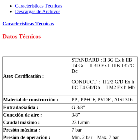
Caracteristicas Técnicas
Descargas de Archivos
Caracteristicas Técnicas
Datos Técnicos
STANDARD : II 3G Ex h IIB
T4 Gc – II 3D Ex h IIIB 135°C
Dc
Atex Certificatión :
CONDUCT : II 2/2 G/D Ex h
IIC T4 Gb/Db – I M2 Ex h Mb
Material de construcción :
PP , PP+CF, PVDF , AISI 316
Entrada/Salida :
G 3/8”
Conexión de aire :
3/8”
Caudal máximo :
23 L/min
Presión máxima :
7 bar
Presión de operación :
Min. 2 bar – Max. 7 bar