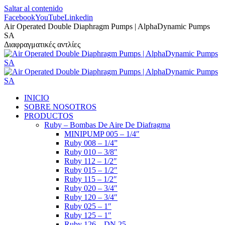
Saltar al contenido
Facebook
YouTube
Linkedin
Air Operated Double Diaphragm Pumps | AlphaDynamic Pumps
SA
Διαφραγματικές αντλίες
INICIO
SOBRE NOSOTROS
PRODUCTOS
Ruby – Bombas De Aire De Diafragma
MINIPUMP 005 – 1/4″
Ruby 008 – 1/4”
Ruby 010 – 3/8″
Ruby 112 – 1/2″
Ruby 015 – 1/2″
Ruby 115 – 1/2″
Ruby 020 – 3/4″
Ruby 120 – 3/4″
Ruby 025 – 1″
Ruby 125 – 1″
Ruby 126 – DN 25