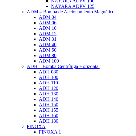
NAYARA ADPV 100
NAYARA ADPV 125
ADM – Bomba de Accionamiento Magnético
ADM 04
ADM 06
ADM 10
ADM 15
ADM 31
ADM 40
ADM 50
ADM 80
ADM 100
ADH – Bomba Centrífuga Horizontal
ADH 080
ADH 100
ADH 110
ADH 120
ADH 130
ADH 140
ADH 150
ADH 155
ADH 160
ADH 180
FINOXA
FINOXA 1