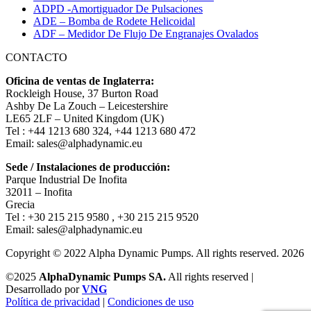
ADPD -Amortiguador De Pulsaciones
ADE – Bomba de Rodete Helicoidal
ADF – Medidor De Flujo De Engranajes Ovalados
CONTACTO
Oficina de ventas de Inglaterra:
Rockleigh House, 37 Burton Road
Ashby De La Zouch – Leicestershire
LE65 2LF – United Kingdom (UK)
Tel : +44 1213 680 324, +44 1213 680 472
Email: sales@alphadynamic.eu
Sede / Instalaciones de producción:
Parque Industrial De Inofita
32011 – Inofita
Grecia
Tel : +30 215 215 9580 , +30 215 215 9520
Email: sales@alphadynamic.eu
Copyright © 2022 Alpha Dynamic Pumps. All rights reserved. 2026
©2025
AlphaDynamic Pumps SA.
All rights reserved |
Desarrollado por
VNG
Política de privacidad
|
Condiciones de uso