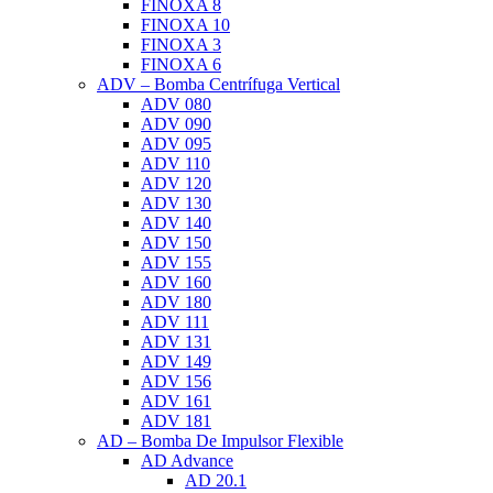
FINOXA 8
FINOXA 10
FINOXA 3
FINOXA 6
ADV – Bomba Centrífuga Vertical
ADV 080
ADV 090
ADV 095
ADV 110
ADV 120
ADV 130
ADV 140
ADV 150
ADV 155
ADV 160
ADV 180
ADV 111
ADV 131
ADV 149
ADV 156
ADV 161
ADV 181
AD – Bomba De Impulsor Flexible
AD Advance
AD 20.1