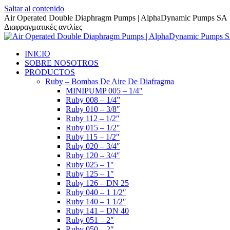
Saltar al contenido
Air Operated Double Diaphragm Pumps | AlphaDynamic Pumps SA
Διαφραγματικές αντλίες
INICIO
SOBRE NOSOTROS
PRODUCTOS
Ruby – Bombas De Aire De Diafragma
MINIPUMP 005 – 1/4″
Ruby 008 – 1/4”
Ruby 010 – 3/8″
Ruby 112 – 1/2″
Ruby 015 – 1/2″
Ruby 115 – 1/2″
Ruby 020 – 3/4″
Ruby 120 – 3/4″
Ruby 025 – 1″
Ruby 125 – 1″
Ruby 126 – DN 25
Ruby 040 – 1 1/2″
Ruby 140 – 1 1/2″
Ruby 141 – DN 40
Ruby 051 – 2″
Ruby 050 – 2″