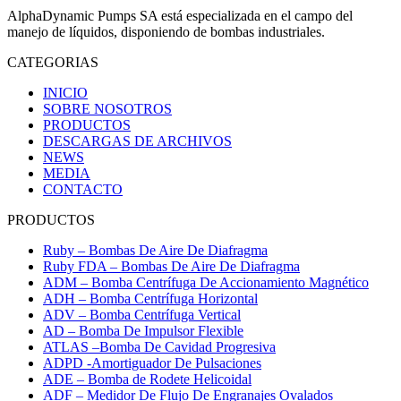
AlphaDynamic Pumps SA está especializada en el campo del
manejo de líquidos, disponiendo de bombas industriales.
CATEGORIAS
INICIO
SOBRE NOSOTROS
PRODUCTOS
DESCARGAS DE ARCHIVOS
NEWS
MEDIA
CONTACTO
PRODUCTOS
Ruby – Bombas De Aire De Diafragma
Ruby FDA – Bombas De Aire De Diafragma
ADM – Bomba Centrífuga De Accionamiento Magnético
ADH – Bomba Centrífuga Horizontal
ADV – Bomba Centrífuga Vertical
AD – Bomba De Impulsor Flexible
ATLAS –Bomba De Cavidad Progresiva
ADPD -Amortiguador De Pulsaciones
ADE – Bomba de Rodete Helicoidal
ADF – Medidor De Flujo De Engranajes Ovalados