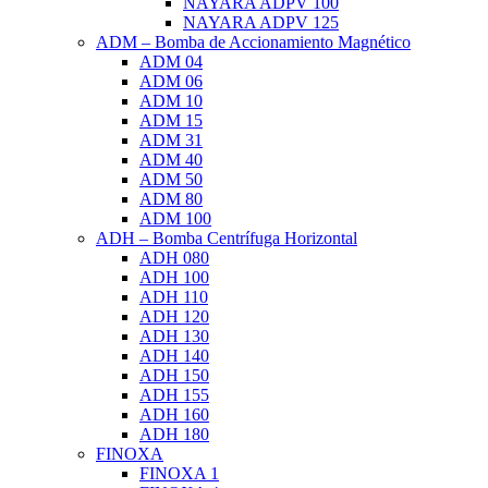
NAYARA ADPV 100
NAYARA ADPV 125
ADM – Bomba de Accionamiento Magnético
ADM 04
ADM 06
ADM 10
ADM 15
ADM 31
ADM 40
ADM 50
ADM 80
ADM 100
ADH – Bomba Centrífuga Horizontal
ADH 080
ADH 100
ADH 110
ADH 120
ADH 130
ADH 140
ADH 150
ADH 155
ADH 160
ADH 180
FINOXA
FINOXA 1