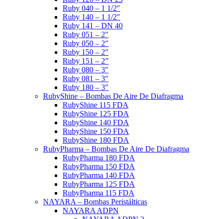
Ruby 040 – 1 1/2″
Ruby 140 – 1 1/2″
Ruby 141 – DN 40
Ruby 051 – 2″
Ruby 050 – 2″
Ruby 150 – 2″
Ruby 151 – 2”
Ruby 080 – 3″
Ruby 081 – 3″
Ruby 180 – 3″
RubyShine – Bombas De Aire De Diafragma
RubyShine 115 FDA
RubyShine 125 FDA
RubyShine 140 FDA
RubyShine 150 FDA
RubyShine 180 FDA
RubyPharma – Bombas De Aire De Diafragma
RubyPharma 180 FDA
RubyPharma 150 FDA
RubyPharma 140 FDA
RubyPharma 125 FDA
RubyPharma 115 FDA
NAYARA – Bombas Peristálticas
NAYARA ADPN