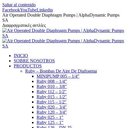
Saltar al contenido
Facebook
YouTube
Linkedin
Air Operated Double Diaphragm Pumps | AlphaDynamic Pumps
SA
Διαφραγματικές αντλίες
INICIO
SOBRE NOSOTROS
PRODUCTOS
Ruby – Bombas De Aire De Diafragma
MINIPUMP 005 – 1/4″
Ruby 008 – 1/4”
Ruby 010 – 3/8″
Ruby 112 – 1/2″
Ruby 015 – 1/2″
Ruby 115 – 1/2″
Ruby 020 – 3/4″
Ruby 120 – 3/4″
Ruby 025 – 1″
Ruby 125 – 1″
Ruby 126 – DN 25