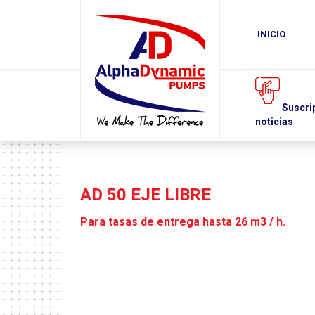
SOBRE
PRODUCTOS
DESCARGAS
INICIO
NEWS
NOSOTROS
DE
ARCHIVOS
Solicite un presupuesto
Suscripción al boletín
d
noticias
AD 50 EJE LIBRE
Para tasas de entrega hasta 26 m3 / h.