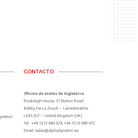
CONTACTO
Oficina de ventas de Inglaterra:
Rockleigh House, 37 Burton Road
Ashby De La Zouch – Leicestershire
LE65 2LF – United Kingdom (UK)
gnético
Tel : +44 1213 680 324, +44 1213 680 472
Email: sales@alphadynamic.eu