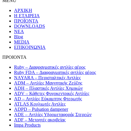
MENU
ΑΡΧΙΚΗ
Η ΕΤΑΙΡΕΙΑ
ΠΡΟΪΟΝΤΑ
DOWNLOADS
ΝΕΑ
Blog
MEDIA
ΕΠΙΚΟΙΝΩΝΙΑ
ΠΡΟΙΟΝΤΑ
Ruby – Διαφραγματικές αντλίες αέρος
Ruby FDA – Διαφραγματικές αντλίες αέρος
NAYARA – Περισταλτικές Αντλίες
ADM – Αντλίες Μαγνητικής Ζεύξης
ADH – Πλαστικές Αντλίες Χημικών
ADV – Κάθετες Φυγοκεντρικές Αντλίες
AD – Αντλίες Εύκαμπτης Φτερωτής
ATLAS Κοχλιωτές Αντλίες
ADPD – Pulsation dampener
ADE – Αντλίες Υδρομεταφοράς Στερεών
ADF – Μετρητές ακριβείας
Impa Products