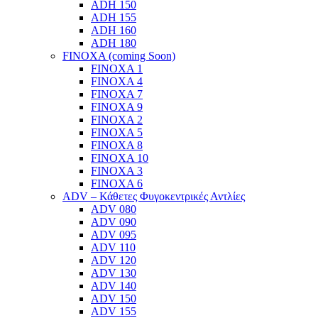
ADH 150
ADH 155
ADH 160
ADH 180
FINOXA (coming Soon)
FINOXA 1
FINOXA 4
FINOXA 7
FINOXA 9
FINOXA 2
FINOXA 5
FINOXA 8
FINOXA 10
FINOXA 3
FINOXA 6
ADV – Κάθετες Φυγοκεντρικές Αντλίες
ADV 080
ADV 090
ADV 095
ADV 110
ADV 120
ADV 130
ADV 140
ADV 150
ADV 155