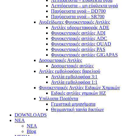
Λεπτόρευστα – Εύφλεκτα υγρά
Λεπτόρευστα – μη εύφλεκτα υγρά
Παχύρευστα υγρά – DD700
Παχύρευστα υγρά – SR700
Ανοξείδωτες Φυγοκεντρικές Αντλίες
Αντλίες υδρομεταφοράς ADE
Φυγοκεντρικές αντλίες ADI
Φυγοκεντρικές αντλίες ADC
Φυγοκεντρικές αντλίες QUAD
Φυγοκεντρικές αντλίες PAS
Φυγοκεντρικές αντλίες GIGAPAS
Δοσομετρικές Αντλίες
Δοσομετρικές αντλίες
Αντλίες εμβολοφόρες βαρελιού
Αντλία εμβολοφόρα 3:1
Αντλία εμβολοφόρα 1:1
Φυγοκεντρικές Αντλίες Ειδικών Χημικών
Ειδικές αντλίες χημικών ΗΖ
Υπόλοιπα Προϊόντα
Γεμιστικά μηχανήματα
Θερμαντική ταινία δικτύων
DOWNLOADS
ΝΕΑ
ΝΕΑ
Blog