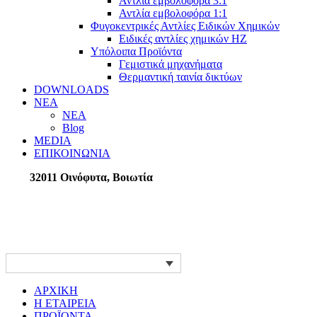
Αντλία εμβολοφόρα 3:1
Αντλία εμβολοφόρα 1:1
Φυγοκεντρικές Αντλίες Ειδικών Χημικών
Ειδικές αντλίες χημικών ΗΖ
Υπόλοιπα Προϊόντα
Γεμιστικά μηχανήματα
Θερμαντική ταινία δικτύων
DOWNLOADS
ΝΕΑ
ΝΕΑ
Blog
MEDIA
ΕΠΙΚΟΙΝΩΝΙΑ
32011 Οινόφυτα, Βοιωτία
Facebook
YouTube
Linkedin
ΑΡΧΙΚΗ
Η ΕΤΑΙΡΕΙΑ
ΠΡΟΪΟΝΤΑ