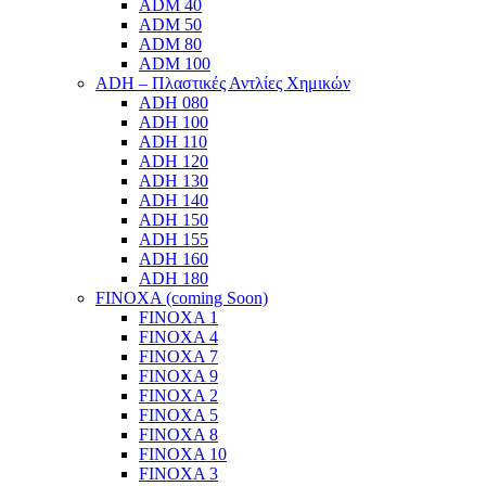
ADM 40
ADM 50
ADM 80
ADM 100
ADH – Πλαστικές Αντλίες Χημικών
ADH 080
ADH 100
ADH 110
ADH 120
ADH 130
ADH 140
ADH 150
ADH 155
ADH 160
ADH 180
FINOXA (coming Soon)
FINOXA 1
FINOXA 4
FINOXA 7
FINOXA 9
FINOXA 2
FINOXA 5
FINOXA 8
FINOXA 10
FINOXA 3