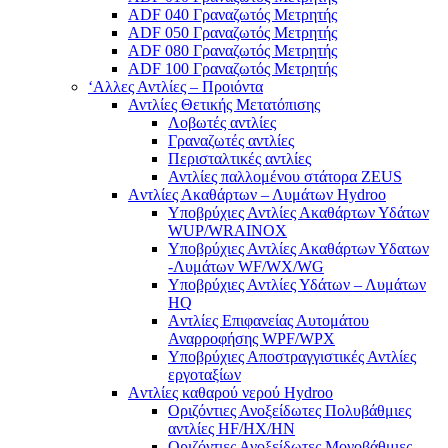
ADF 040 Γραναζωτός Μετρητής
ADF 050 Γραναζωτός Μετρητής
ADF 080 Γραναζωτός Μετρητής
ADF 100 Γραναζωτός Μετρητής
‘Αλλες Αντλίες – Προιόντα
Αντλίες Θετικής Μετατόπισης
Λοβωτές αντλίες
Γραναζωτές αντλίες
Περισταλτικές αντλίες
Αντλίες παλλομένου στάτορα ZEUS
Aντλίες Ακαθάρτων – Λυμάτων Hydroo
Υποβρύχιες Αντλίες Ακαθάρτων Υδάτων
WUP/WRAINOX
Υποβρύχιες Αντλίες Ακαθάρτων Υδατων
-Λυμάτων WF/WX/WG
Yποβρύχιες Αντλίες Υδάτων – Λυμάτων
ΗQ
Aντλίες Επιφανείας Αυτομάτου
Αναρροφήσης WPF/WPX
Υποβρύχιες Αποστραγγιστικές Αντλίες
εργοταξίων
Aντλίες καθαρού νερού Ηydroo
Οριζόντιες Ανοξείδωτες Πολυβάθμιες
αντλίες ΗF/HX/HN
Οριζόντιες Ανοξείδωτες Μονοβάθμιες