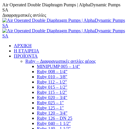
Skip
Air Operated Double Diaphragm Pumps | AlphaDynamic Pumps
to
SA
content
Διαφραγματικές αντλίες
ΑΡΧΙΚΗ
Η ΕΤΑΙΡΕΙΑ
ΠΡΟΪΟΝΤΑ
Ruby – Διαφραγματικές αντλίες αέρος
MINIPUMP 005 – 1/4″
Ruby 008 – 1/4”
Ruby 010 – 3/8″
Ruby 112 – 1/2″
Ruby 015 – 1/2″
Ruby 115 – 1/2″
Ruby 020 – 3/4″
Ruby 025 – 1″
Ruby 125 – 1″
Ruby 120 – 3/4”
Ruby 126 – DN 25
Ruby 040 – 1 1/2″
Ruby 140 – 1 1/2″