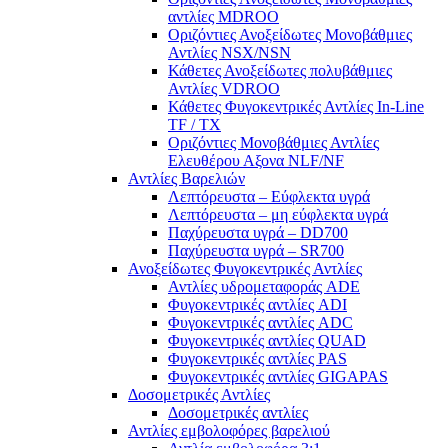
αντλίες ΜDROO
Οριζόντιες Ανοξείδωτες Μονοβάθμιες
Αντλίες ΝSX/NSN
Κάθετες Ανοξείδωτες πολυβάθμιες
Αντλίες VDROO
Κάθετες Φυγοκεντρικές Αντλίες In-Line
TF / TX
Oριζόντιες Μονοβάθμιες Αντλίες
Ελευθέρου Αξονα NLF/NF
Αντλίες Βαρελιών
Λεπτόρευστα – Εύφλεκτα υγρά
Λεπτόρευστα – μη εύφλεκτα υγρά
Παχύρευστα υγρά – DD700
Παχύρευστα υγρά – SR700
Ανοξείδωτες Φυγοκεντρικές Αντλίες
Αντλίες υδρομεταφοράς ADE
Φυγοκεντρικές αντλίες ADI
Φυγοκεντρικές αντλίες ADC
Φυγοκεντρικές αντλίες QUAD
Φυγοκεντρικές αντλίες PAS
Φυγοκεντρικές αντλίες GIGAPAS
Δοσομετρικές Αντλίες
Δοσομετρικές αντλίες
Αντλίες εμβολοφόρες βαρελιού