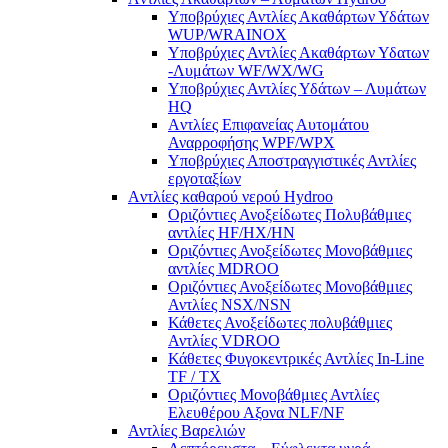
Υποβρύχιες Αντλίες Ακαθάρτων Υδάτων
WUP/WRAINOX
Υποβρύχιες Αντλίες Ακαθάρτων Υδατων
-Λυμάτων WF/WX/WG
Yποβρύχιες Αντλίες Υδάτων – Λυμάτων
ΗQ
Aντλίες Επιφανείας Αυτομάτου
Αναρροφήσης WPF/WPX
Υποβρύχιες Αποστραγγιστικές Αντλίες
εργοταξίων
Aντλίες καθαρού νερού Ηydroo
Οριζόντιες Ανοξείδωτες Πολυβάθμιες
αντλίες ΗF/HX/HN
Οριζόντιες Ανοξείδωτες Μονοβάθμιες
αντλίες ΜDROO
Οριζόντιες Ανοξείδωτες Μονοβάθμιες
Αντλίες ΝSX/NSN
Κάθετες Ανοξείδωτες πολυβάθμιες
Αντλίες VDROO
Κάθετες Φυγοκεντρικές Αντλίες In-Line
TF / TX
Oριζόντιες Μονοβάθμιες Αντλίες
Ελευθέρου Αξονα NLF/NF
Αντλίες Βαρελιών