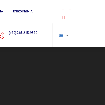
IA
ΕΠΙΚΟΙΝΩΝΙΑ
Facebook
YouTube
Linkedin
(+30)215.215.9520
sales@alphadynamic.e