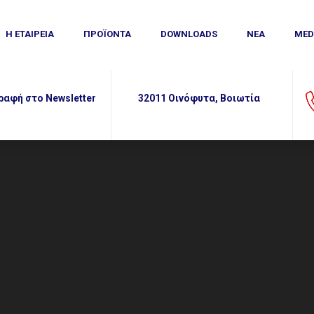
MEDIA
Η ΕΤΑΙΡΕΙΑ
ΕΠΙΚΟΙΝΩΝΙΑ
ΠΡΟΪΟΝΤΑ
DOWNLOADS
ΝΕΑ
MED
ραφή
στο Newsletter
32011 Οινόφυτα, Βοιωτία
You are here: