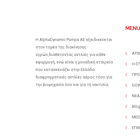
MEN
H AlphaDynamic Pumps AE εξειδικεύεται
στον τομέα της διακίνησης
ΑΡΧ
υγρών,διαθέτοντας αντλίες για κάθε
εφαρμογή, ενώ είναι η μοναδική εταιρεία
Η ΕΤ
που κατασκευάζει στην Ελλάδα
ΠΡΟ
διαφραγματικές αντλίες αέρος τόσο για
την βιομηχανία όσο και για τη ναυτιλία.
DO
ΝΕΑ
Blo
MED
ΕΠΙ