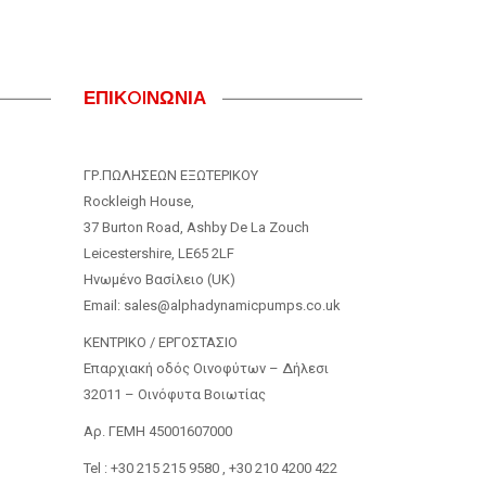
ΕΠΙΚOIΝΩΝΙΑ
ΓΡ.ΠΩΛΗΣΕΩΝ ΕΞΩΤΕΡΙΚΟΥ
Rockleigh House,
37 Burton Road, Ashby De La Zouch
Leicestershire, LE65 2LF
Ηνωμένο Βασίλειο (UK)
Email: sales@alphadynamicpumps.co.uk
KENTΡIKO / ΕΡΓΟΣΤΑΣΙΟ
Επαρχιακή οδός Οινοφύτων – Δήλεσι
32011 – Οινόφυτα Βοιωτίας
Αρ. ΓΕΜΗ 45001607000
Tel : +30 215 215 9580 , +30 210 4200 422