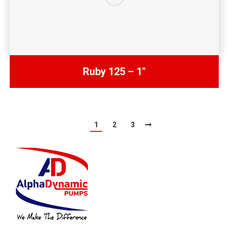
Ruby 125 – 1″
1
2
3