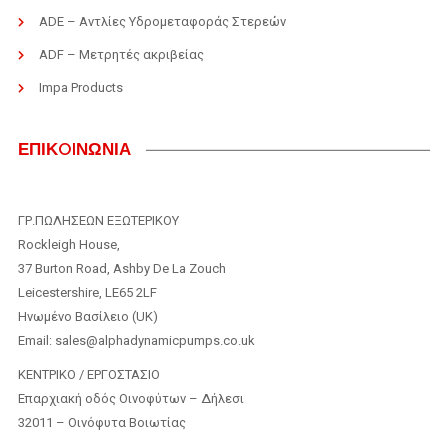
ADE – Αντλίες Υδρομεταφοράς Στερεών
ADF – Μετρητές ακριβείας
Impa Products
ΕΠΙΚOIΝΩΝΙΑ
ΓΡ.ΠΩΛΗΣΕΩΝ ΕΞΩΤΕΡΙΚΟΥ
Rockleigh House,
37 Burton Road, Ashby De La Zouch
Leicestershire, LE65 2LF
Ηνωμένο Βασίλειο (UK)
Email: sales@alphadynamicpumps.co.uk
KENTΡIKO / ΕΡΓΟΣΤΑΣΙΟ
Επαρχιακή οδός Οινοφύτων – Δήλεσι
32011 – Οινόφυτα Βοιωτίας