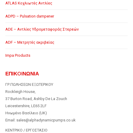
ATLAS Κοχλιωτές Αντλίες
ADPD – Pulsation dampener
ADE – Αντλίες Υδρομεταφοράς Στερεών
ADF – Μετρητές ακριβείας
Impa Products
ΕΠΙΚOIΝΩΝΙΑ
ΓΡ.ΠΩΛΗΣΕΩΝ ΕΞΩΤΕΡΙΚΟΥ
Rockleigh House,
37 Burton Road, Ashby De La Zouch
Leicestershire, LE65 2LF
Ηνωμένο Βασίλειο (UK)
Email: sales@alphadynamicpumps.co.uk
KENTΡIKO / ΕΡΓΟΣΤΑΣΙΟ