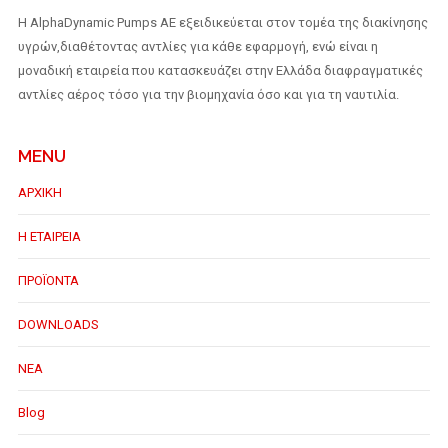
H AlphaDynamic Pumps AE εξειδικεύεται στον τομέα της διακίνησης
υγρών,διαθέτοντας αντλίες για κάθε εφαρμογή, ενώ είναι η
μοναδική εταιρεία που κατασκευάζει στην Ελλάδα διαφραγματικές
αντλίες αέρος τόσο για την βιομηχανία όσο και για τη ναυτιλία.
MENU
ΑΡΧΙΚΗ
Η ΕΤΑΙΡΕΙΑ
ΠΡΟΪΟΝΤΑ
DOWNLOADS
ΝΕΑ
Blog