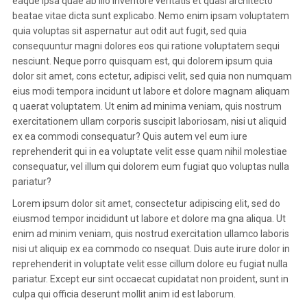
eaque ipsa quae ab illo inventore veritatis et quasi architecto
beatae vitae dicta sunt explicabo. Nemo enim ipsam voluptatem
quia voluptas sit aspernatur aut odit aut fugit, sed quia
consequuntur magni dolores eos qui ratione voluptatem sequi
nesciunt. Neque porro quisquam est, qui dolorem ipsum quia
dolor sit amet, cons ectetur, adipisci velit, sed quia non numquam
eius modi tempora incidunt ut labore et dolore magnam aliquam
q uaerat voluptatem. Ut enim ad minima veniam, quis nostrum
exercitationem ullam corporis suscipit laboriosam, nisi ut aliquid
ex ea commodi consequatur? Quis autem vel eum iure
reprehenderit qui in ea voluptate velit esse quam nihil molestiae
consequatur, vel illum qui dolorem eum fugiat quo voluptas nulla
pariatur?
Lorem ipsum dolor sit amet, consectetur adipiscing elit, sed do
eiusmod tempor incididunt ut labore et dolore ma gna aliqua. Ut
enim ad minim veniam, quis nostrud exercitation ullamco laboris
nisi ut aliquip ex ea commodo co nsequat. Duis aute irure dolor in
reprehenderit in voluptate velit esse cillum dolore eu fugiat nulla
pariatur. Except eur sint occaecat cupidatat non proident, sunt in
culpa qui officia deserunt mollit anim id est laborum.