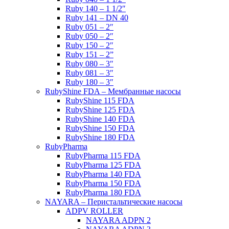
Ruby 140 – 1 1/2″
Ruby 141 – DN 40
Ruby 051 – 2″
Ruby 050 – 2″
Ruby 150 – 2″
Ruby 151 – 2”
Ruby 080 – 3″
Ruby 081 – 3″
Ruby 180 – 3″
RubyShine FDA – Мембранные насосы
RubyShine 115 FDA
RubyShine 125 FDA
RubyShine 140 FDA
RubyShine 150 FDA
RubyShine 180 FDA
RubyPharma
RubyPharma 115 FDA
RubyPharma 125 FDA
RubyPharma 140 FDA
RubyPharma 150 FDA
RubyPharma 180 FDA
NAYARA – Перистальтические насосы
ADPV ROLLER
NAYARA ADPN 2