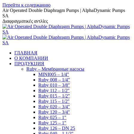
Перейти к содержанию
Air Operated Double Diaphragm Pumps | AlphaDynamic Pumps
SA
Διαφραγματικές αντλίες
ГЛАВНАЯ
О КОМПАНИИ
ПРОДУКЦИЯ
Ruby – Мембранные насосы
MINI005 – 1/4″
Ruby 008 – 1/4”
Ruby 010 – 3/8″
Ruby 112 – 1/2″
Ruby 015 – 1/2″
Ruby 115 – 1/2″
Ruby 020 – 3/4″
Ruby 120 – 3/4″
Ruby 025 – 1″
Ruby 125 – 1″
Ruby 126 – DN 25
Ruby 040 – 1 1/2″