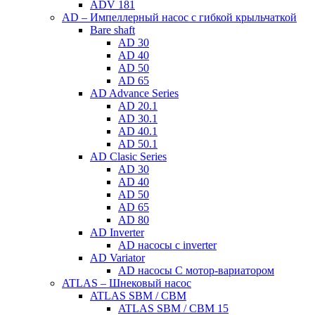
ADV 181
AD – Импеллерный насос с гибкой крыльчаткой
Bare shaft
AD 30
AD 40
AD 50
AD 65
AD Advance Series
AD 20.1
AD 30.1
AD 40.1
AD 50.1
AD Clasic Series
AD 30
AD 40
AD 50
AD 65
AD 80
AD Inverter
AD насосы с inverter
AD Variator
AD насосы С мотор-вариатором
ATLAS – Шнековый насос
ATLAS SBM / CBM
ATLAS SBM / CBM 15