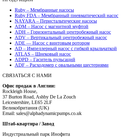
Ruby – Мембранные насосы
Ruby FDA – Мембранный пневматический насос
NAYARA – Перистальтические насосы
ADM – Насос с магнитной муфтой
ADH – Горизонтальный центробежный насос
ADV – Вертикальный центробежный насос
ADE — Насос с винтовым ротором
AD – Импеллерный насос с гибкой крыльчаткой
ATLAS – Шнековый насос
ADPD – Гаситель пульсаций
ADF – Расходомер с овальными шестернями
СВЯЗАТЬСЯ С НАМИ
Офис продаж в Англии:
Rockleigh House,
37 Burton Road, Ashby De La Zouch
Leicestershire, LE65 2LF
Великобритания (UK)
Email: sales@alphadynamicpumps.co.uk
Штаб-квартира / Завод
Индустриальный парк Инофита