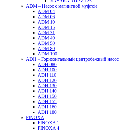
NAYARA ADPV 125
ADM – Насос с магнитной муфтой
ADM 04
ADM 06
ADM 10
ADM 15
ADM 31
ADM 40
ADM 50
ADM 80
ADM 100
ADH – Горизонтальный центробежный насос
ADH 080
ADH 100
ADH 110
ADH 120
ADH 130
ADH 140
ADH 150
ADH 155
ADH 160
ADH 180
FINOXA
FINOXA 1
FINOXA 4