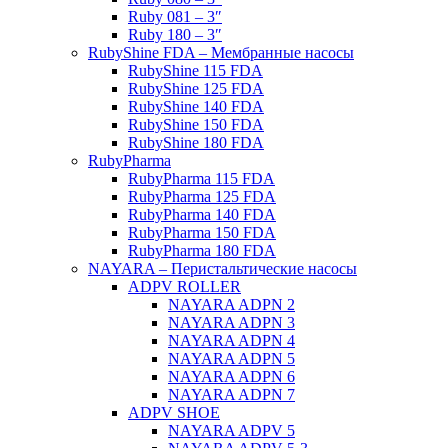
Ruby 081 – 3″
Ruby 180 – 3″
RubyShine FDA – Мембранные насосы
RubyShine 115 FDA
RubyShine 125 FDA
RubyShine 140 FDA
RubyShine 150 FDA
RubyShine 180 FDA
RubyPharma
RubyPharma 115 FDA
RubyPharma 125 FDA
RubyPharma 140 FDA
RubyPharma 150 FDA
RubyPharma 180 FDA
NAYARA – Перистальтические насосы
ADPV ROLLER
NAYARA ADPN 2
NAYARA ADPN 3
NAYARA ADPN 4
NAYARA ADPN 5
NAYARA ADPN 6
NAYARA ADPN 7
ADPV SHOE
ΝAYARA ADPV 5