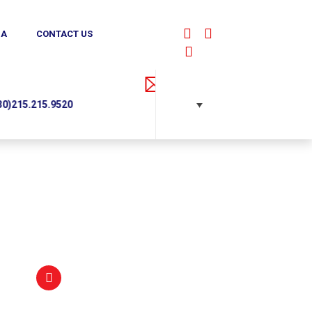
IA
CONTACT US
Facebook
YouTube
Linkedin
Request a quote
sales@alphadynamic.eu