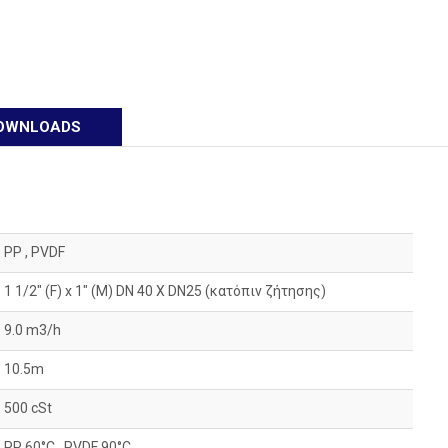
OWNLOADS
PP , PVDF
1 1/2″ (F) x 1″ (M) DN 40 X DN25 (κατόπιν ζήτησης)
9.0 m3/h
10.5m
500 cSt
PP 60°C , PVDF 90°C