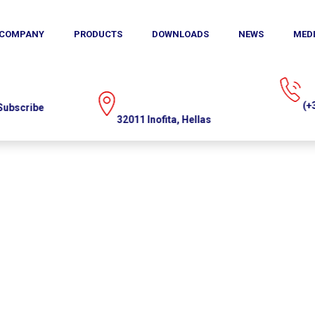
COMPANY
MEDIA
CONTACT
PRODUCTS
DOWNLOADS
NEWS
MED
US
(+30)215.215.9520
1 Inofita, Hellas