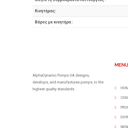
Κινητήρας:
Βάρος με κινητήρα :
MEN
AlphaDynamic Pumps SA designs,
develops, and manufactures pumps, to the
HO
highest quality standards.
COM
PRO
DO
NE